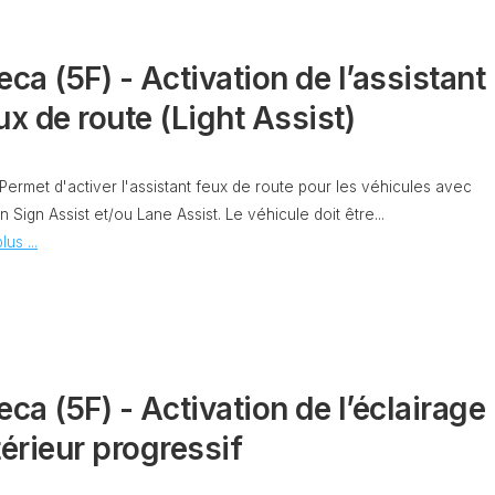
CONTRÔLE
DE
OCCO
PRESSION
eca (5F) - Activation de l’assistant
TURBO
ux de route (Light Assist)
RAN
RÉINITIALISATION
DE
LA
PRESSION
 Permet d'activer l'assistant feux de route pour les véhicules avec
S
DES
n Sign Assist et/ou Lane Assist. Le véhicule doit être...
PNEUS
lus ...
RÉINITIALISATION
/
RESET
DSG
O
VÉRIFIER
LE
AN
eca (5F) - Activation de l’éclairage
NOMBRE
DE
térieur progressif
AN
LAUNCH
CONTROL