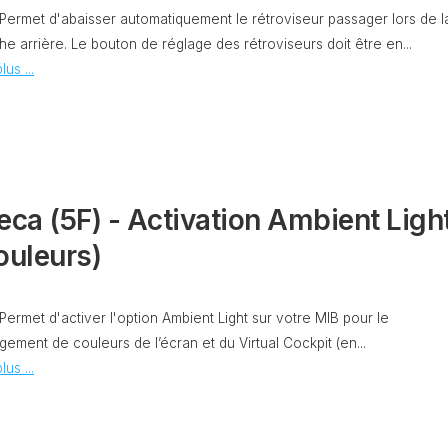
CODAGE
AT
 Permet d'abaisser automatiquement le rétroviseur passager lors de l
e arrière. Le bouton de réglage des rétroviseurs doit être en...
REMISE
À
lus ...
TON
ZÉRO
ENTRETIEN
VIDANGE
QU’EST-
CE
QUE
eca (5F) - Activation Ambient Ligh
LA
PROTECTION
ouleurs)
SFD
?
CONTRÔLER
 Permet d'activer l'option Ambient Light sur votre MIB pour le
LE
ement de couleurs de l’écran et du Virtual Cockpit (en...
KILOMÉTRAGE
lus ...
RÉGÉNÉRATION
DU
FAP