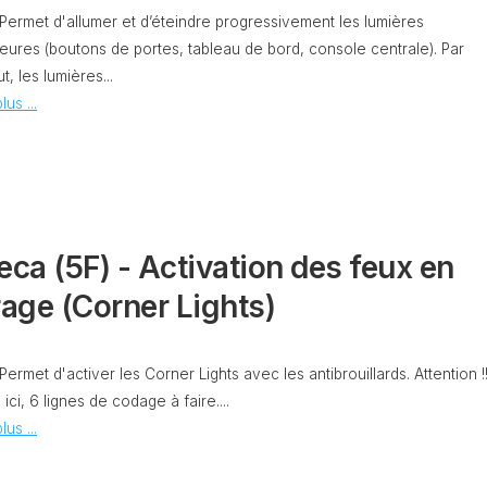
 Permet d'allumer et d’éteindre progressivement les lumières
PURGE
REG
DU
ieures (boutons de portes, tableau de bord, console centrale). Par
CIRCUIT
t, les lumières...
DE
REG
lus ...
REFROIDISSEMENT
CONTRÔLE
REG
DES
VALEURS
DES
INJECTEURS
RAN
eca (5F) - Activation des feux en
ADAPTATION
VALEUR
RAN
rage (Corner Lights)
CORRECTION
INJECTEUR
RAN
COMMON
 Permet d'activer les Corner Lights avec les antibrouillards. Attention !
RAIL
a, ici, 6 lignes de codage à faire....
SPORTER
RÉGLAGE
lus ...
5)
DE
BASE
SPORTER
DU