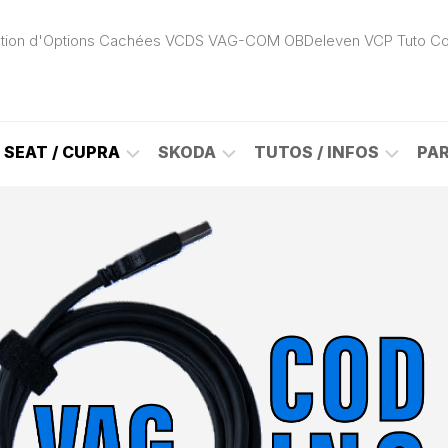
ivation d'Options Cachées VCDS VAG-COM OBDeleven VCP Tuto C
SEAT / CUPRA
SKODA
TUTOS / INFOS
PA
ROK
ALHAMBRA
CITIGO
ACTIVATION
(7N)
(1S)
APP
CONNECT
ON
ALTEA
ENYAQ
CARPLAY
(5P)
(NY)
LOGICIELS
LE
ARONA
FABIA
VAG
(KJ)
(6Y)
DÉBLOCAGE
DY
AROSA
FABIA
CABLE
(6H)
(5J)
VCDS
VAG-
ATECA
FABIA
COM