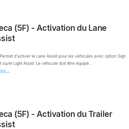
CAPTEUR
D’ANGLE
SPORTER
G85
eca (5F) - Activation du Lane
DÉBRIDER
SPORTER
LA
sist
VITESSE
MAXIMUM
(V-
MAX)
 Permet d'activer le Lane Assist pour les véhicules avec option Sign
t ou/et Light Assist. Le véhicule doit être équipé...
MISE
À
lus ...
JOUR
GPS
AJOUT
LOGO
RADIO
DISCOVER
eca (5F) - Activation du Trailer
VCDS
sist
VS