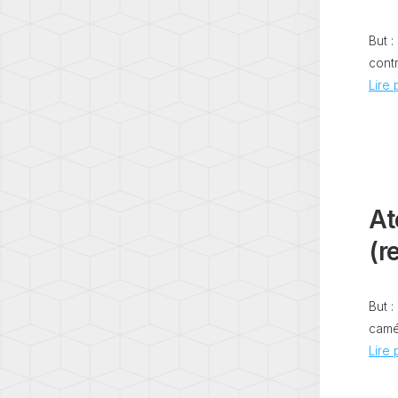
But :
contr
Lire p
At
(re
But :
camér
Lire p