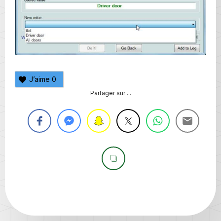
J’aime
0
Partager sur ...