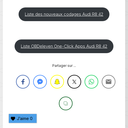
Liste des nouveaux codages Audi R8 42
Liste OBDeleven One-Click Apps Audi R8 42
Partager sur ...
J’aime
0