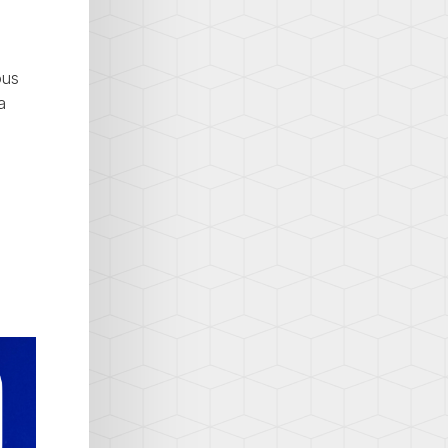
ous
a