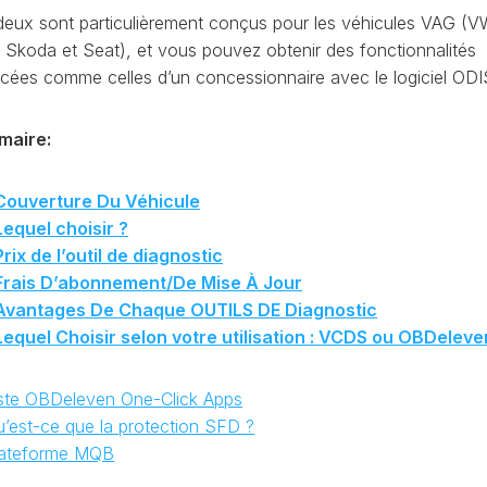
CODAGE
AT
deux sont particulièrement conçus pour les véhicules VAG (V
REMISE
, Skoda et Seat), et vous pouvez obtenir des fonctionnalités
À
cées comme celles d’un concessionnaire avec le logiciel ODI
TON
ZÉRO
ENTRETIEN
VIDANGE
maire:
QU’EST-
CE
Couverture Du Véhicule
QUE
Lequel choisir ?
LA
Prix de l’outil de diagnostic
PROTECTION
SFD
Frais D’abonnement/De Mise À Jour
?
Avantages De Chaque OUTILS DE Diagnostic
Lequel Choisir selon votre utilisation : VCDS ou OBDeleve
CONTRÔLER
LE
KILOMÉTRAGE
iste OBDeleven One-Click Apps
RÉGÉNÉRATION
u’est-ce que la protection SFD ?
DU
lateforme MQB
FAP