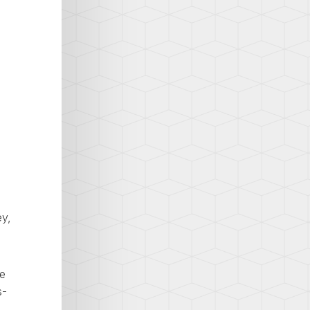
ey,
te
s-