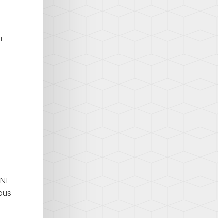
 +
 ONE-
vous