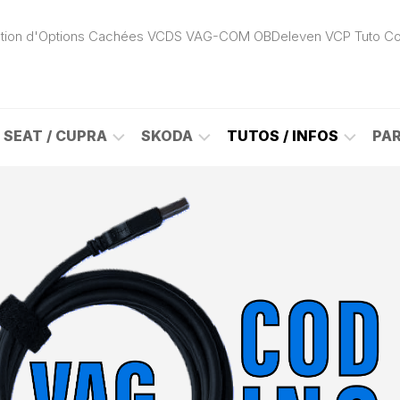
ivation d'Options Cachées VCDS VAG-COM OBDeleven VCP Tuto C
SEAT / CUPRA
SKODA
TUTOS / INFOS
PA
ROK
ALHAMBRA
CITIGO
ACTIVATION
(7N)
(1S)
APP
CONNECT
ON
ALTEA
ENYAQ
CARPLAY
(5P)
(NY)
LOGICIELS
LE
ARONA
FABIA
VAG
(KJ)
(6Y)
DÉBLOCAGE
DY
AROSA
FABIA
CABLE
(6H)
(5J)
VCDS
VAG-
ATECA
FABIA
COM