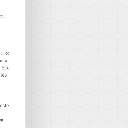
tés
e
 VCDS
ne »
 être
ités
este
oin