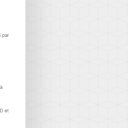
S par
 à
D et