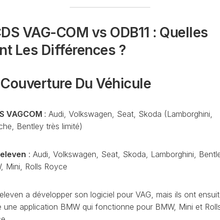
CONTRÔLE
DE
OCCO
PRESSION
DS VAG-COM vs ODB11 : Quelles
TURBO
nt Les Différences ?
RAN
RÉINITIALISATION
DE
LA
- Couverture Du Véhicule
PRESSION
S
DES
PNEUS
S VAGCOM
: Audi, Volkswagen, Seat, Skoda (Lamborghini,
RÉINITIALISATION
he, Bentley très limité)
/
RESET
DSG
O
eleven
: Audi, Volkswagen, Seat, Skoda, Lamborghini, Bentl
VÉRIFIER
 Mini, Rolls Royce
LE
AN
NOMBRE
DE
leven a développer son logiciel pour VAG, mais ils ont ensui
AN
LAUNCH
é une application BMW qui fonctionne pour BMW, Mini et Roll
CONTROL
e.