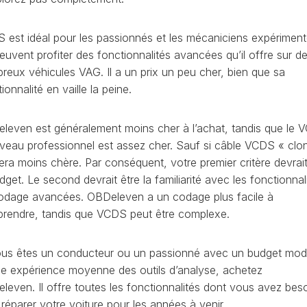
CAPTEUR
D’ANGLE
SPORTER
 est idéal pour les passionnés et les mécaniciens expérimen
G85
euvent profiter des fonctionnalités avancées qu’il offre sur d
DÉBRIDER
SPORTER
reux véhicules VAG. Il a un prix un peu cher, bien que sa
LA
VITESSE
ionnalité en vaille la peine.
MAXIMUM
(V-
leven est généralement moins cher à l’achat, tandis que le
MAX)
iveau professionnel est assez cher. Sauf si câble VCDS « clo
MISE
era moins chère. Par conséquent, votre premier critère devrait
À
dget. Le second devrait être la familiarité avec les fonctionnal
JOUR
GPS
odage avancées. OBDeleven a un codage plus facile à
rendre, tandis que VCDS peut être complexe.
AJOUT
LOGO
RADIO
ous êtes un conducteur ou un passionné avec un budget mod
DISCOVER
ne expérience moyenne des outils d’analyse, achetez
VCDS
leven. Il offre toutes les fonctionnalités dont vous avez bes
VS
réparer votre voiture pour les années à venir.