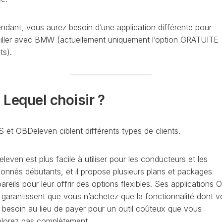
PURGE
REG
DU
ndant, vous aurez besoin d’une application différente pour
CIRCUIT
ailler avec BMW (actuellement uniquement l’option GRATUITE
DE
REG
REFROIDISSEMENT
ts).
CONTRÔLE
REG
DES
VALEURS
- Lequel choisir ?
DES
INJECTEURS
RAN
ADAPTATION
 et OBDeleven ciblent différents types de clients.
VALEUR
RAN
CORRECTION
INJECTEUR
even est plus facile à utiliser pour les conducteurs et les
RAN
COMMON
ionnés débutants, et il propose plusieurs plans et packages
RAIL
areils pour leur offrir des options flexibles. Ses applications
SPORTER
RÉGLAGE
k garantissent que vous n’achetez que la fonctionnalité dont 
5)
DE
 besoin au lieu de payer pour un outil coûteux que vous
BASE
SPORTER
DU
plorez pas complètement.