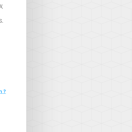
W,
S.
n ?