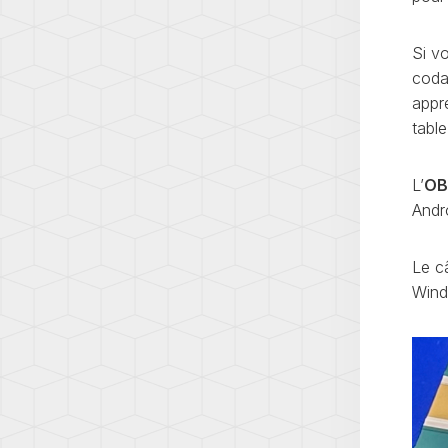
Si v
coda
appr
table
L’
OB
Andr
Le c
Wind