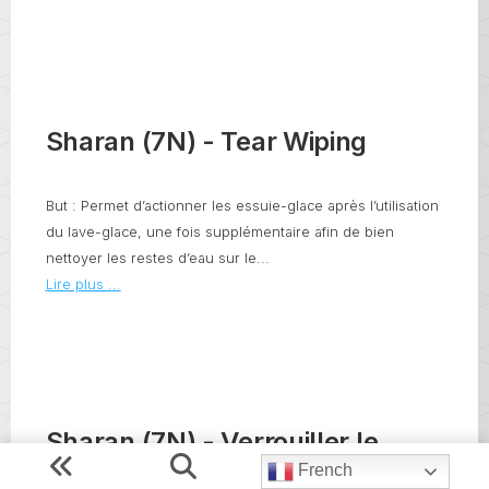
Sharan (7N) - Tear Wiping
But : Permet d’actionner les essuie-glace après l’utilisation
du lave-glace, une fois supplémentaire afin de bien
nettoyer les restes d’eau sur le...
Lire plus ...
Sharan (7N) - Verrouiller le
bouton d’éjection du CD/DVD du
French