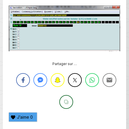
Partager sur …
J’aime
0