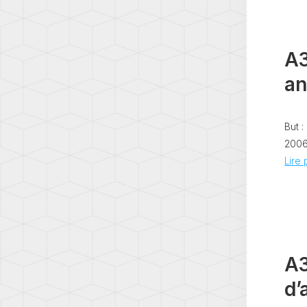
A3
an
But :
2006)
Lire p
A3
d’