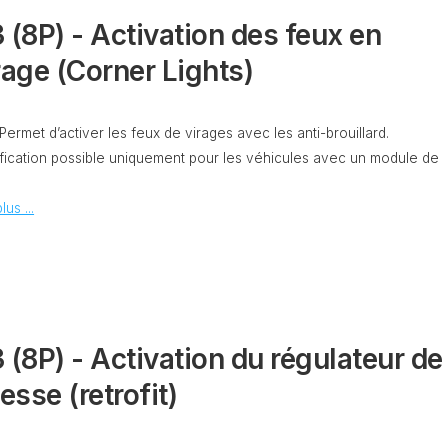
CODAGE
AT
 (8P) - Activation des feux en
REMISE
rage (Corner Lights)
À
TON
ZÉRO
ENTRETIEN
VIDANGE
 Permet d’activer les feux de virages avec les anti-brouillard.
QU’EST-
fication possible uniquement pour les véhicules avec un module de
CE
QUE
lus ...
LA
PROTECTION
SFD
?
CONTRÔLER
LE
 (8P) - Activation du régulateur de
KILOMÉTRAGE
RÉGÉNÉRATION
tesse (retrofit)
DU
FAP