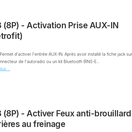
PURGE
REG
DU
CIRCUIT
 (8P) - Activation Prise AUX-IN
DE
REG
REFROIDISSEMENT
trofit)
CONTRÔLE
REG
DES
VALEURS
 Permet d'activer l'entrée AUX-IN. Après avoir installé la fiche jack su
DES
nnecteur de l'autoradio ou un kit Bluetooth (RNS-E...
INJECTEURS
RAN
lus ...
ADAPTATION
VALEUR
RAN
CORRECTION
INJECTEUR
RAN
COMMON
RAIL
 (8P) - Activer Feux anti-brouillard
SPORTER
RÉGLAGE
5)
DE
rières au freinage
BASE
SPORTER
DU