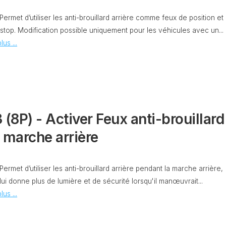
CAPTEUR
D’ANGLE
 Permet d’utiliser les anti-brouillard arrière comme feux de position et
SPORTER
G85
stop. Modification possible uniquement pour les véhicules avec un...
lus ...
DÉBRIDER
SPORTER
LA
VITESSE
MAXIMUM
(V-
MAX)
MISE
 (8P) - Activer Feux anti-brouillard
À
JOUR
 marche arrière
GPS
AJOUT
 Permet d’utiliser les anti-brouillard arrière pendant la marche arrière,
LOGO
RADIO
lui donne plus de lumière et de sécurité lorsqu'il manœuvrait...
DISCOVER
lus ...
VCDS
VS