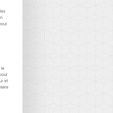
les
en
 pour
, le
 pour
ur et
mière