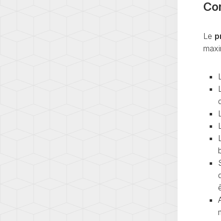
(AD1)
Con
TOUA
(7L)
Le
p
TOUA
maxi
(7P)
TOUA
3
(CR)
TOU
(1T)
TOU
(1T3)
TOU
(2T)
TRAN
(T4/T
TRAN