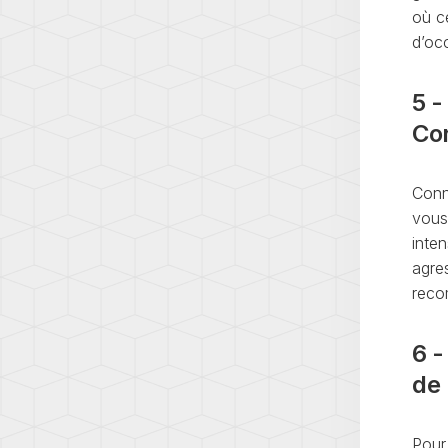
où ce
d’oc
5 -
Con
Conn
vous 
inten
agres
reco
6 -
de
Pour