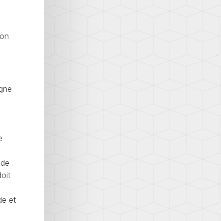
ion
igne
e
ode
oit
de et