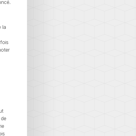
oncé.
 la
fois
noter
ut
 de
ie
ois