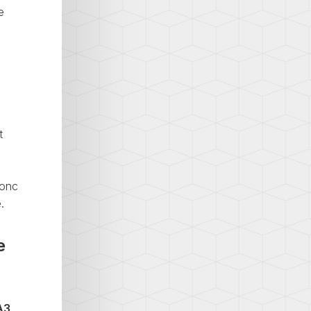
e
t
donc
.
e
A3