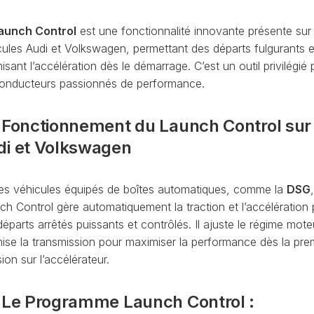
CONTRÔLE
DE
aunch Control
est une fonctionnalité innovante présente sur 
OCCO
PRESSION
cules Audi et Volkswagen, permettant des départs fulgurants 
TURBO
isant l’accélération dès le démarrage. C’est un outil privilégié
RAN
RÉINITIALISATION
conducteurs passionnés de performance.
DE
LA
PRESSION
- Fonctionnement du Launch Control sur
S
DES
di et Volkswagen
PNEUS
RÉINITIALISATION
/
les véhicules équipés de boîtes automatiques, comme la
DSG
RESET
ch Control gère automatiquement la traction et l’accélération
DSG
O
éparts arrêtés puissants et contrôlés. Il ajuste le régime mote
VÉRIFIER
mise la transmission pour maximiser la performance dès la pre
LE
AN
ion sur l’accélérateur.
NOMBRE
DE
AN
LAUNCH
- Le Programme Launch Control :
CONTROL