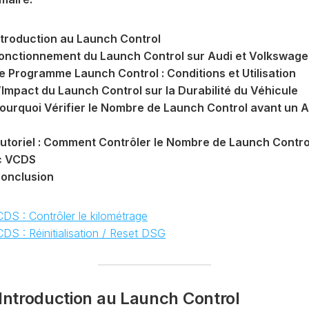
CODAGE
AT
REMISE
ntroduction au Launch Control
À
TON
onctionnement du Launch Control sur Audi et Volkswag
ZÉRO
e Programme Launch Control : Conditions et Utilisation
ENTRETIEN
VIDANGE
’Impact du Launch Control sur la Durabilité du Véhicule
ourquoi Vérifier le Nombre de Launch Control avant un 
QU’EST-
CE
QUE
utoriel : Comment Contrôler le Nombre de Launch Contro
LA
c VCDS
PROTECTION
onclusion
SFD
?
CDS : Contrôler le kilométrage
CONTRÔLER
LE
CDS : Réinitialisation / Reset DSG
KILOMÉTRAGE
RÉGÉNÉRATION
DU
 Introduction au Launch Control
FAP