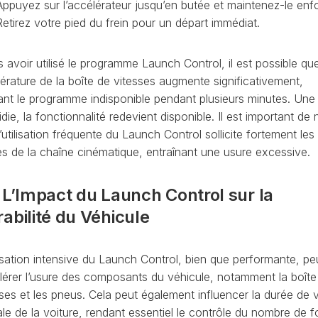
Appuyez sur l’accélérateur jusqu’en butée et maintenez-le enf
CAPTEUR
Retirez votre pied du frein pour un départ immédiat.
D’ANGLE
SPORTER
G85
 avoir utilisé le programme Launch Control, il est possible que
DÉBRIDER
SPORTER
LA
érature de la boîte de vitesses augmente significativement,
VITESSE
ant le programme indisponible pendant plusieurs minutes. Une 
MAXIMUM
idie, la fonctionnalité redevient disponible. Il est important de 
(V-
’utilisation fréquente du Launch Control sollicite fortement les
MAX)
es de la chaîne cinématique, entraînant une usure excessive.
MISE
À
JOUR
 L’Impact du Launch Control sur la
GPS
abilité du Véhicule
AJOUT
LOGO
RADIO
lisation intensive du Launch Control, bien que performante, pe
DISCOVER
lérer l’usure des composants du véhicule, notamment la boîte
VCDS
sses et les pneus. Cela peut également influencer la durée de v
VS
le de la voiture, rendant essentiel le contrôle du nombre de f