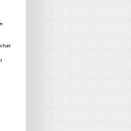
en
Achat
l