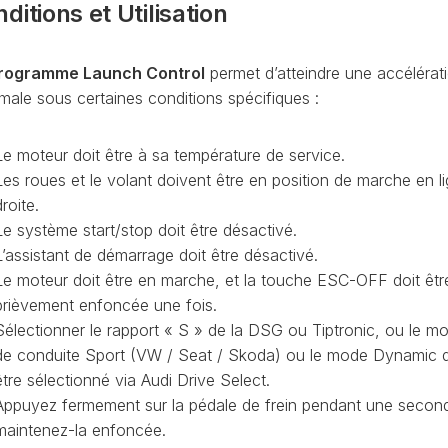
ditions et Utilisation
PURGE
REG
DU
CIRCUIT
rogramme Launch Control
permet d’atteindre une accélérat
DE
REG
male sous certaines conditions spécifiques :
REFROIDISSEMENT
CONTRÔLE
REG
Le moteur doit être à sa température de service.
DES
VALEURS
Les roues et le volant doivent être en position de marche en l
DES
droite.
INJECTEURS
RAN
Le système start/stop doit être désactivé.
ADAPTATION
L’assistant de démarrage doit être désactivé.
VALEUR
RAN
Le moteur doit être en marche, et la touche ESC-OFF doit êtr
CORRECTION
brièvement enfoncée une fois.
INJECTEUR
RAN
Sélectionner le rapport « S » de la DSG ou Tiptronic, ou le m
COMMON
RAIL
de conduite Sport (VW / Seat / Skoda) ou le mode Dynamic d
être sélectionné via Audi Drive Select.
SPORTER
RÉGLAGE
5)
DE
Appuyez fermement sur la pédale de frein pendant une secon
BASE
maintenez-la enfoncée.
SPORTER
DU