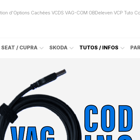
ivation d'Options Cachées VCDS VAG-COM OBDeleven VCP Tuto C
SEAT / CUPRA
SKODA
TUTOS / INFOS
PA
ROK
ALHAMBRA
CITIGO
ACTIVATION
(7N)
(1S)
APP
CONNECT
ON
ALTEA
ENYAQ
CARPLAY
(5P)
(NY)
LOGICIELS
LE
ARONA
FABIA
VAG
(KJ)
(6Y)
DÉBLOCAGE
DY
AROSA
FABIA
CABLE
(6H)
(5J)
VCDS
VAG-
ATECA
FABIA
COM