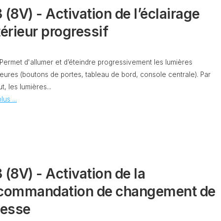
 (8V) - Activation de l’éclairage
PURGE
REG
DU
térieur progressif
CIRCUIT
DE
REG
REFROIDISSEMENT
 Permet d'allumer et d’éteindre progressivement les lumières
CONTRÔLE
REG
ieures (boutons de portes, tableau de bord, console centrale). Par
DES
VALEURS
t, les lumières...
DES
lus ...
INJECTEURS
RAN
ADAPTATION
VALEUR
RAN
CORRECTION
INJECTEUR
RAN
COMMON
 (8V) - Activation de la
RAIL
commandation de changement de
SPORTER
RÉGLAGE
5)
DE
tesse
BASE
SPORTER
DU