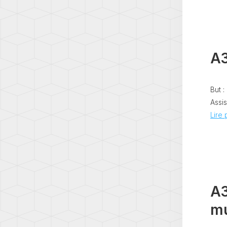
A3
But :
Assis
Lire p
A3
mu