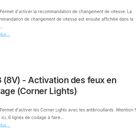
CAPTEUR
D’ANGLE
: Permet d'activer la recommandation de changement de vitesse. La
SPORTER
G85
mmandation de changement de vitesse est ensuite affichée dans la
DÉBRIDER
..
SPORTER
LA
lus ...
VITESSE
MAXIMUM
(V-
MAX)
MISE
À
 (8V) - Activation des feux en
JOUR
GPS
rage (Corner Lights)
AJOUT
LOGO
RADIO
 Permet d'activer les Corner Lights avec les antibrouillards. Attention !
DISCOVER
a, ici, 6 lignes de codage à faire....
VCDS
lus ...
VS