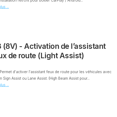
nstallation retrofit pour boitier CarPlay / Android...
CONTRÔLE
lus ...
DE
OCCO
PRESSION
TURBO
RAN
RÉINITIALISATION
DE
LA
PRESSION
 (8V) - Activation de l’assistant
S
DES
ux de route (Light Assist)
PNEUS
RÉINITIALISATION
/
 Permet d'activer l'assistant feux de route pour les véhicules avec
RESET
DSG
n Sign Assist ou Lane Assist. (High Beam Assist pour...
O
lus ...
VÉRIFIER
LE
AN
NOMBRE
DE
AN
LAUNCH
CONTROL