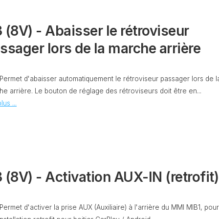
CODAGE
AT
REMISE
 (8V) - Abaisser le rétroviseur
À
TON
ZÉRO
ssager lors de la marche arrière
ENTRETIEN
VIDANGE
QU’EST-
 Permet d'abaisser automatiquement le rétroviseur passager lors de l
CE
e arrière. Le bouton de réglage des rétroviseurs doit être en...
QUE
lus ...
LA
PROTECTION
SFD
?
CONTRÔLER
LE
KILOMÉTRAGE
 (8V) - Activation AUX-IN (retrofit)
RÉGÉNÉRATION
DU
 Permet d'activer la prise AUX (Auxiliaire) à l'arrière du MMI MIB1, pou
FAP