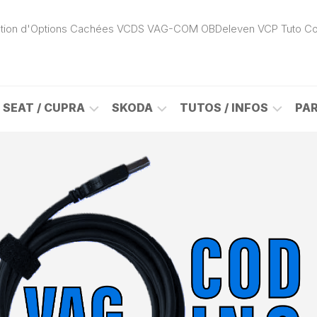
ivation d'Options Cachées VCDS VAG-COM OBDeleven VCP Tuto C
SEAT / CUPRA
SKODA
TUTOS / INFOS
PA
ROK
ALHAMBRA
CITIGO
ACTIVATION
(7N)
(1S)
APP
CONNECT
ON
ALTEA
ENYAQ
CARPLAY
(5P)
(NY)
LOGICIELS
LE
ARONA
FABIA
VAG
(KJ)
(6Y)
DÉBLOCAGE
DY
AROSA
FABIA
CABLE
(6H)
(5J)
VCDS
VAG-
ATECA
FABIA
COM