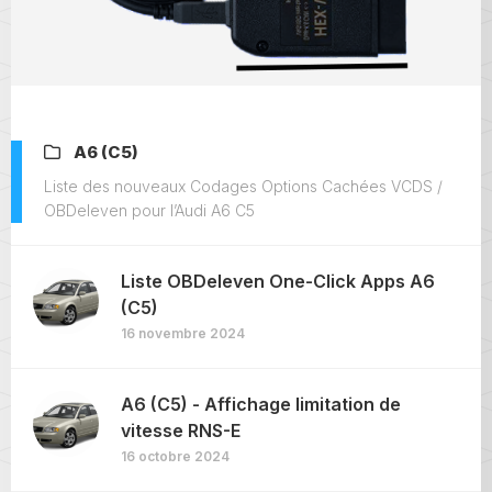
A6 (C5)
Liste des nouveaux Codages Options Cachées VCDS /
OBDeleven pour l’Audi A6 C5
Liste OBDeleven One-Click Apps A6
(C5)
16 novembre 2024
A6 (C5) - Affichage limitation de
vitesse RNS-E
16 octobre 2024