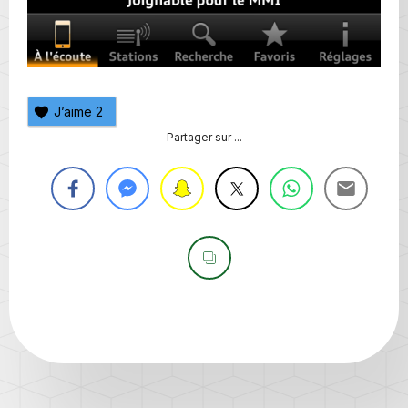
J’aime
2
Partager sur ...