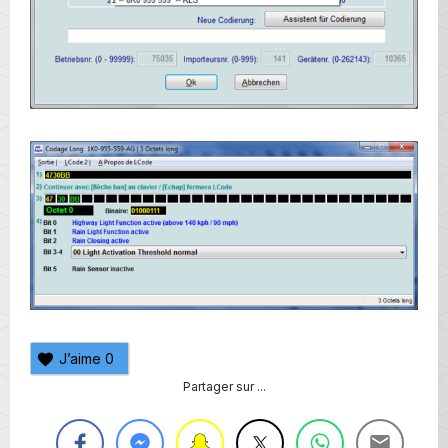
J’aime
0
Partager sur ...