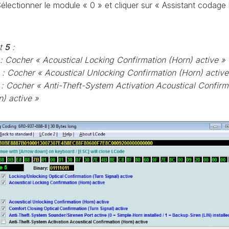
électionner le module « 0 » et cliquer sur « Assistant codage
CONTRÔLE
DE
OCCO
PRESSION
TURBO
t
5
:
RAN
RÉINITIALISATION
: Cocher « Acoustical Locking Confirmation (Horn) active »
DE
: Cocher « Acoustical Unlocking Confirmation (Horn) activ
LA
: Cocher « Anti-Theft-System Activation Acoustical Confirm
PRESSION
S
DES
n) active »
PNEUS
RÉINITIALISATION
/
RESET
DSG
O
VÉRIFIER
LE
AN
NOMBRE
DE
AN
LAUNCH
CONTROL