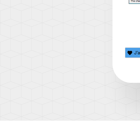
(AD1)
TOUA
(7L)
TOUA
(7P)
TOUA
3
J’
(CR)
TOU
(1T)
TOU
(1T3)
TOU
(2T)
TRAN
(T4/T
TRAN