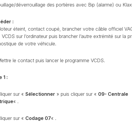
CODAGE
ouillage/déverrouillage des portières avec Bip (alarme) ou Kla
AT
REMISE
À
TON
éder :
ZÉRO
oteur éteint, contact coupé, brancher votre câble officiel VA
ENTRETIEN
CDS sur l’ordinateur puis brancher l’autre extrémité sur la pr
VIDANGE
nostique de votre véhicule.
QU’EST-
CE
QUE
ettre le contact puis lancer le programme VCDS.
LA
PROTECTION
SFD
 1 :
?
CONTRÔLER
liquer sur «
Sélectionner
» puis cliquer sur «
09- Centrale
LE
trique
« .
KILOMÉTRAGE
RÉGÉNÉRATION
liquer sur «
Codage 07
« .
DU
FAP