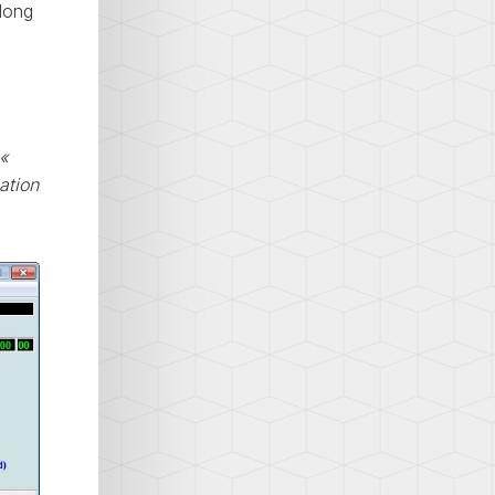
 long
e«
ation