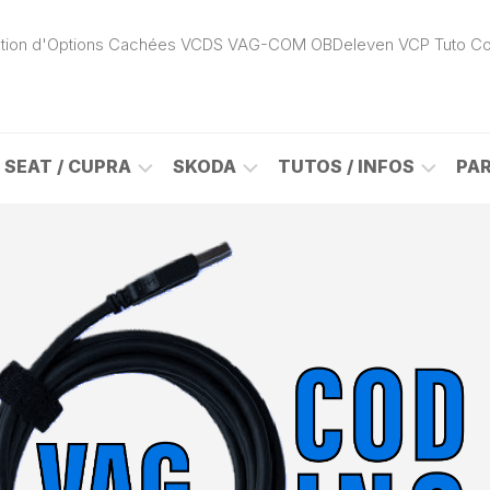
ivation d'Options Cachées VCDS VAG-COM OBDeleven VCP Tuto C
SEAT / CUPRA
SKODA
TUTOS / INFOS
PA
ROK
ALHAMBRA
CITIGO
ACTIVATION
(7N)
(1S)
APP
CONNECT
ON
ALTEA
ENYAQ
CARPLAY
(5P)
(NY)
LOGICIELS
LE
ARONA
FABIA
VAG
(KJ)
(6Y)
DÉBLOCAGE
DY
AROSA
FABIA
CABLE
(6H)
(5J)
VCDS
VAG-
ATECA
FABIA
COM