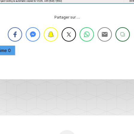
PURGE
REG
DU
Partager sur …
CIRCUIT
DE
REG
REFROIDISSEMENT
CONTRÔLE
REG
DES
aime
0
VALEURS
DES
INJECTEURS
RAN
ADAPTATION
VALEUR
RAN
CORRECTION
INJECTEUR
RAN
COMMON
RAIL
SPORTER
RÉGLAGE
5)
DE
BASE
SPORTER
DU