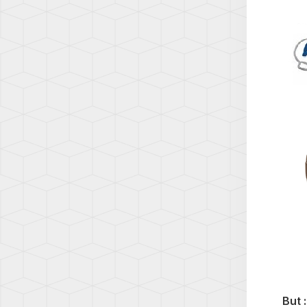
8
A5
(5H)
(F5)
ID.3
A6
(E1)
(C5)
ID.4
A6
(E2)
(C6)
LUPO
A6
(6E)
(C7)
NEW
A6
BEET
(C8)
(1C)
A7
PASS
(C7)
(B5)
A7
PASS
(C8)
(B6)
A8
PASS
(D3)
(B7)
But 