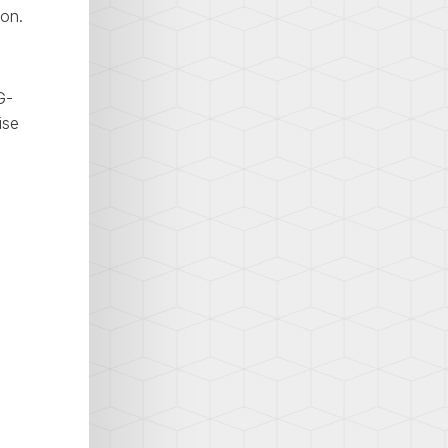
xon.
G-
ise