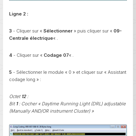
Ligne 2 :
3
- Cliquer sur «
Sélectionner
» puis cliquer sur «
09-
Centrale électrique
« .
4
- Cliquer sur «
Codage 07
« .
5
- Sélectionner le module « 0 » et cliquer sur « Assistant
codage long » :
Octet
12
:
Bit
1
: Cocher « Daytime Running Light (DRL) adjustable
(Manually AND/OR instrument Cluster) »