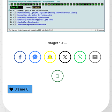
Partager sur …
J’aime
0