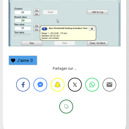
J’aime
0
Partager sur ...