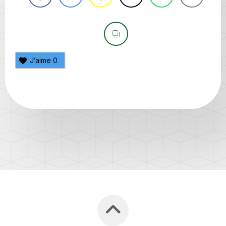
J’aime
0