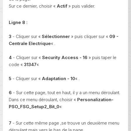
Sur ce dernier, choisir «
Actif
» puis valider.
Ligne 8 :
3
- Cliquer sur «
Sélectionner
» puis cliquer sur «
09 -
Centrale Electrique
« .
4
- Cliquer sur «
Security Access - 16
» puis taper le
code «
31347
«
5
- Cliquer sur «
Adaptation - 10
« .
6
- Sur cette page, tout en haut, il y a un menu déroulant.
Dans ce menu déroulant, choisir «
Personalization-
PSO_FSG_Setup2_Bit_0
«
7
- Sur cette même page ,se trouve un deuxième menu
déroulant mais vers le bas de la page.