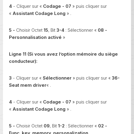
4
- Cliquer sur «
Codage - 07
» puis cliquer sur
«
Assistant Codage Long
» .
5 -
Choisir Octet
15
, Bit
3-4
: Sélectionner «
08 -
Personnalisation
activé
»
Ligne 11 (Si vous avez l’option mémoire du siège
conducteur):
3
- Cliquer sur «
Sélectionner
» puis cliquer sur «
36-
Seat mem driver
« .
4
- Cliquer sur «
Codage - 07
» puis cliquer sur
«
Assistant Codage Long
» .
5 -
Choisir Octet
09
, Bit
1-2
: Sélectionner «
02 -
Func_key_memory_personalization,