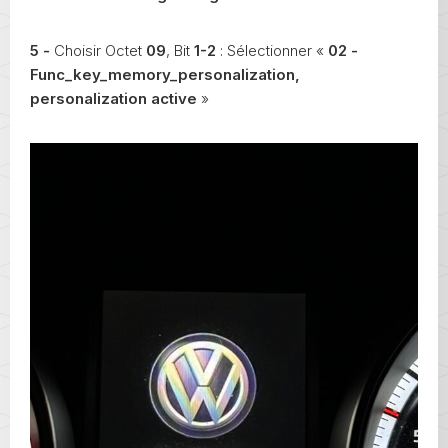
5 -
Choisir Octet
09
, Bit
1-2
: Sélectionner «
02 -
Func_key_memory_personalization,
personalization active
»