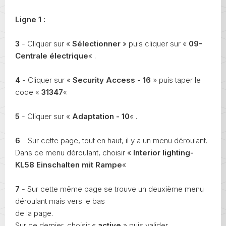
Ligne 1 :
3
- Cliquer sur «
Sélectionner
» puis cliquer sur «
09-
Centrale électrique
« .
4
- Cliquer sur «
Security Access - 16
» puis taper le
code «
31347
«
5
- Cliquer sur «
Adaptation - 10
« .
6
- Sur cette page, tout en haut, il y a un menu déroulant.
Dans ce menu déroulant, choisir «
Interior lighting-
KL58 Einschalten mit Rampe
«
7
- Sur cette même page se trouve un deuxième menu
déroulant mais vers le bas
de la page.
Sur ce dernier, choisir «
active
» puis valider.