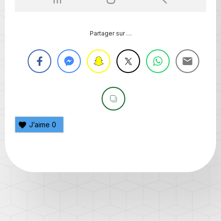
Partager sur …
J’aime
0