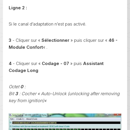
Ligne 2 :
Si le canal d’adaptation n’est pas activé.
3
- Cliquer sur «
Sélectionner
» puis cliquer sur «
46 -
Module Confort
« .
4
- Cliquer sur «
Codage - 07
» puis
Assistant
Codage Long
Octet
0
:
Bit
3
: Cocher « Auto-Unlock (unlocking after removing
key from ignition)«