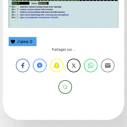
J’aime
0
Partager sur ...