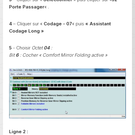
Porte Passager
« .
4
– Cliquer sur «
Codage - 07
« puis
« Assistant
Codage Long »
5
- Choisir
Octet
04
:
Bit
6
: Cocher « Comfort Mirror Folding active »
Ligne 2 :