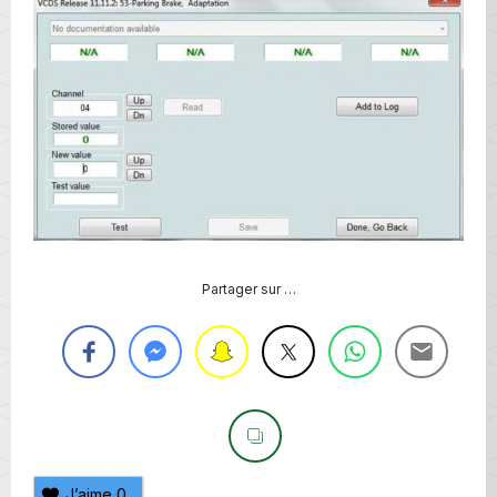
Partager sur …
J’aime
0