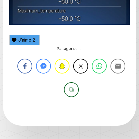
J’aime
2
Partager sur ...