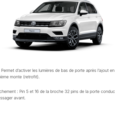
ET
LEON
OCTAVIA
UTILISATION
(1P)
4
(NX)
VCDS
LEON
:
(5F)
RAPID
EFFACER
(NH)
LEON
LES
4
CODES
ROOMSTER
(KL)
DÉFAUTS
(5J)
MII
VCDS
SCALA
(1S)
:
(NW)
LA
LE
TARRACO
SUPERB
PRIORITÉ
Permet d’activer les lumières de bas de porte après l’ajout en
(KN)
(3U)
D’UN
ième monte (retrofit).
AT
CODE
TOLEDO
SUPERB
DÉFAUT
(5P)
(3T)
chement : Pin 5 et 16 de la broche 32 pins de la porte conduc
AT
COMMENT
TOLEDO
SUPERB
FAIRE
assager avant.
(NH)
(3V)
UNE
AT
SAUVEGARDE
YETI
AVANT
(5L)