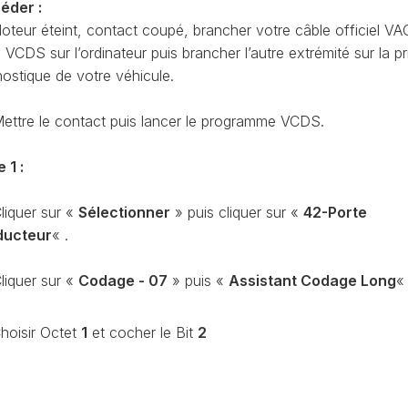
éder :
CODAGE
AT
oteur éteint, contact coupé, brancher votre câble officiel VA
REMISE
CDS sur l’ordinateur puis brancher l’autre extrémité sur la pr
À
TON
nostique de votre véhicule.
ZÉRO
ENTRETIEN
VIDANGE
ettre le contact puis lancer le programme VCDS.
QU’EST-
CE
 1 :
QUE
LA
liquer sur «
Sélectionner
» puis cliquer sur «
42-Porte
PROTECTION
ducteur
« .
SFD
?
liquer sur «
Codage - 07
» puis «
Assistant Codage Long
CONTRÔLER
LE
KILOMÉTRAGE
Choisir Octet
1
et cocher le Bit
2
RÉGÉNÉRATION
DU
FAP