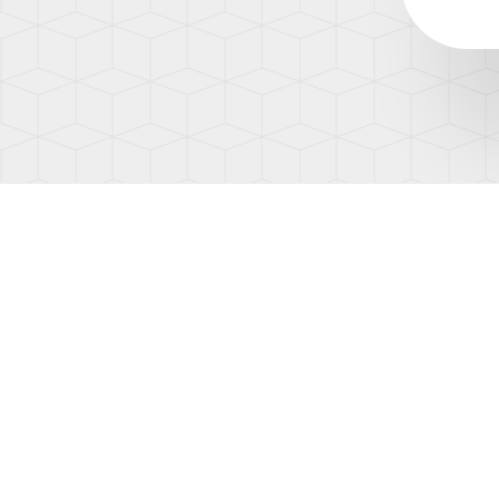
(AD1)
TOUA
(7L)
TOUA
(7P)
TOUA
3
(CR)
TOU
(1T)
TOU
(1T3)
TOU
(2T)
TRAN
(T4/T
TRAN