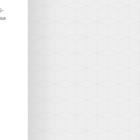
G-
ise
«