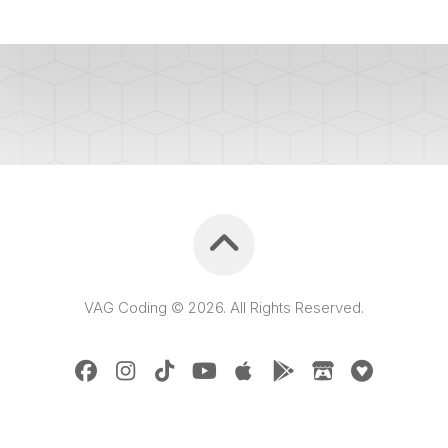
PURGE
REG
DU
CIRCUIT
DE
REG
REFROIDISSEMENT
CONTRÔLE
REG
DES
VALEURS
DES
INJECTEURS
RAN
ADAPTATION
VALEUR
RAN
CORRECTION
VAG Coding © 2026. All Rights Reserved.
INJECTEUR
RAN
COMMON
RAIL
SPORTER
RÉGLAGE
5)
DE
BASE
SPORTER
DU