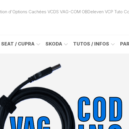
ivation d'Options Cachées VCDS VAG-COM OBDeleven VCP Tuto C
SEAT / CUPRA
SKODA
TUTOS / INFOS
PA
ROK
ALHAMBRA
CITIGO
ACTIVATION
(7N)
(1S)
APP
CONNECT
ON
ALTEA
ENYAQ
CARPLAY
(5P)
(NY)
LOGICIELS
LE
ARONA
FABIA
VAG
(KJ)
(6Y)
DÉBLOCAGE
DY
AROSA
FABIA
CABLE
(6H)
(5J)
VCDS
VAG-
ATECA
FABIA
COM