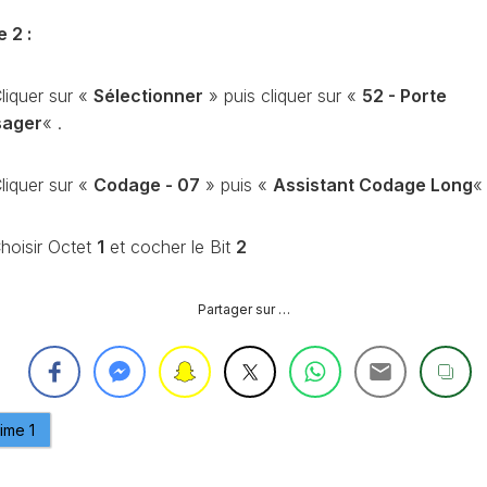
CONTRÔLE
e 2 :
DE
OCCO
PRESSION
TURBO
liquer sur «
Sélectionner
» puis cliquer sur «
52 - Porte
RAN
RÉINITIALISATION
sager
« .
DE
LA
PRESSION
liquer sur «
Codage - 07
» puis «
Assistant Codage Long
S
DES
PNEUS
hoisir Octet
1
et cocher le Bit
2
RÉINITIALISATION
/
RESET
Partager sur …
DSG
O
VÉRIFIER
LE
AN
NOMBRE
DE
aime
1
AN
LAUNCH
CONTROL