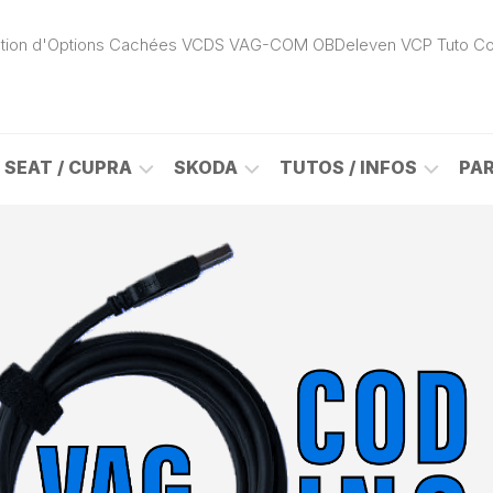
ivation d'Options Cachées VCDS VAG-COM OBDeleven VCP Tuto C
SEAT / CUPRA
SKODA
TUTOS / INFOS
PA
ROK
ALHAMBRA
CITIGO
ACTIVATION
(7N)
(1S)
APP
CONNECT
ON
ALTEA
ENYAQ
CARPLAY
(5P)
(NY)
LOGICIELS
LE
ARONA
FABIA
VAG
(KJ)
(6Y)
DÉBLOCAGE
DY
AROSA
FABIA
CABLE
(6H)
(5J)
VCDS
VAG-
ATECA
FABIA
COM