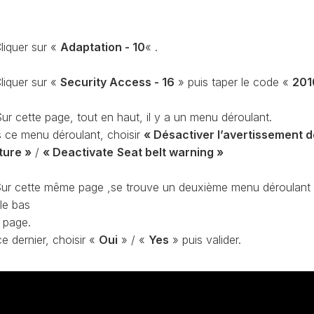
CONTRÔLE
DE
OCCO
PRESSION
liquer sur «
Adaptation - 10
« .
TURBO
RAN
RÉINITIALISATION
liquer sur «
Security Access - 16
» puis taper le code «
201
DE
LA
ur cette page, tout en haut, il y a un menu déroulant.
PRESSION
S
DES
 ce menu déroulant, choisir
« Désactiver l’avertissement d
PNEUS
ture »
/
« Deactivate
Seat belt warning »
RÉINITIALISATION
/
ur cette même page ,se trouve un deuxième menu déroulant
RESET
le bas
DSG
O
a page.
VÉRIFIER
e dernier, choisir «
Oui
» / «
Yes
» puis valider.
LE
AN
NOMBRE
DE
AN
LAUNCH
CONTROL