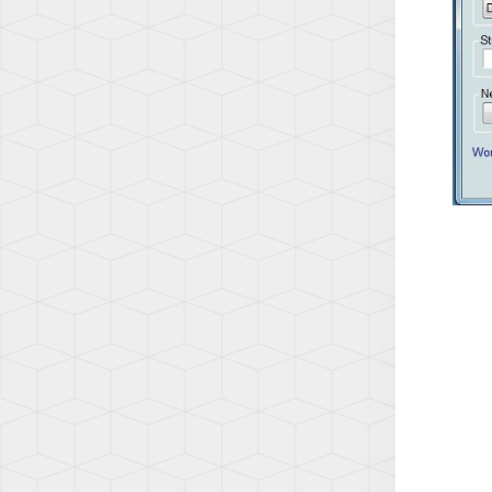
(T5.1)
TRAN
(T6)
TRAN
(T6.1)
UP!
(1S)