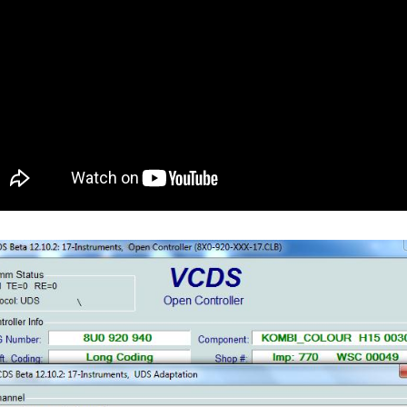
PURGE
REG
DU
CIRCUIT
DE
REG
REFROIDISSEMENT
CONTRÔLE
REG
DES
VALEURS
DES
INJECTEURS
RAN
ADAPTATION
VALEUR
RAN
CORRECTION
INJECTEUR
RAN
COMMON
RAIL
SPORTER
RÉGLAGE
5)
DE
BASE
SPORTER
DU