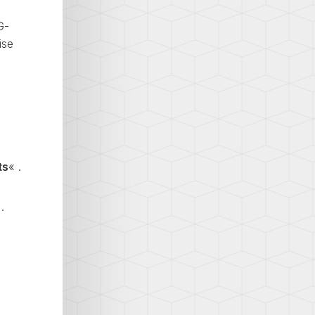
G-
ise
ts
« .
.