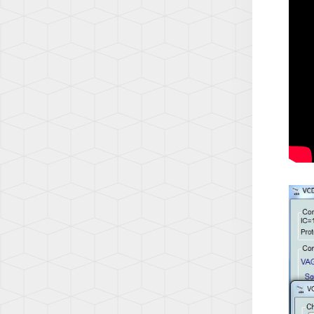
(AD1)
TOUA
(7L)
TOUA
(7P)
TOUA
3
(CR)
TOU
(1T)
TOU
(1T3)
TOU
(2T)
TRAN
(T4/T
TRAN