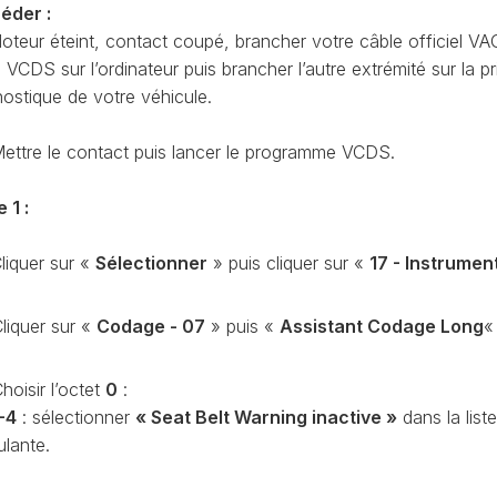
éder :
CODAGE
AT
oteur éteint, contact coupé, brancher votre câble officiel VA
REMISE
CDS sur l’ordinateur puis brancher l’autre extrémité sur la pr
À
TON
ZÉRO
nostique de votre véhicule.
ENTRETIEN
VIDANGE
ettre le contact puis lancer le programme VCDS.
QU’EST-
CE
 1 :
QUE
LA
liquer sur «
Sélectionner
» puis cliquer sur «
17 - Instrumen
PROTECTION
SFD
?
liquer sur «
Codage - 07
» puis «
Assistant Codage Long
« 
CONTRÔLER
LE
hoisir l’octet
0
:
KILOMÉTRAGE
-4
: sélectionner
« Seat Belt Warning inactive »
dans la liste
RÉGÉNÉRATION
ulante.
DU
FAP