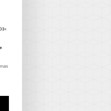
03
«
e
 mais