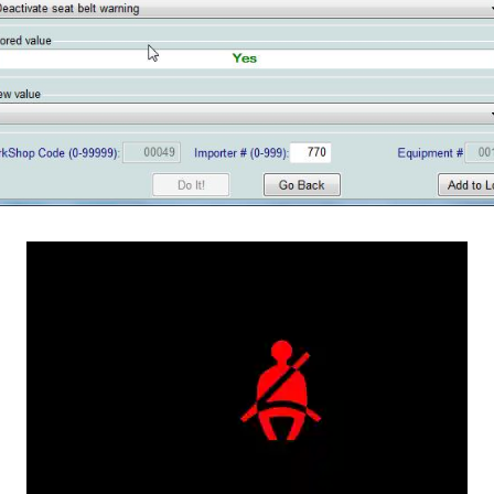
CAPTEUR
D’ANGLE
SPORTER
G85
DÉBRIDER
SPORTER
LA
VITESSE
MAXIMUM
(V-
MAX)
MISE
À
JOUR
GPS
AJOUT
LOGO
RADIO
DISCOVER
VCDS
VS