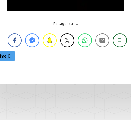
OBDELEVEN
PLATEFORME
MQB
Partager sur …
aime
0