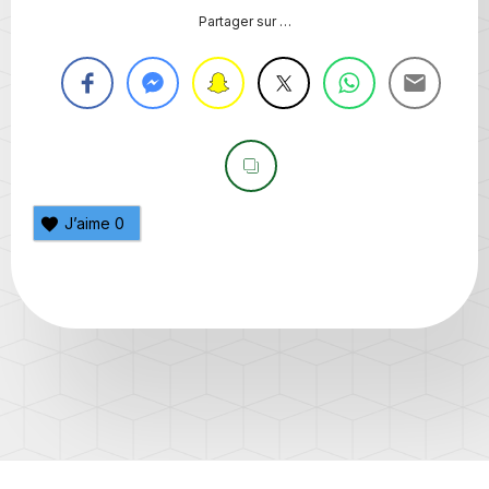
Partager sur …
J’aime
0