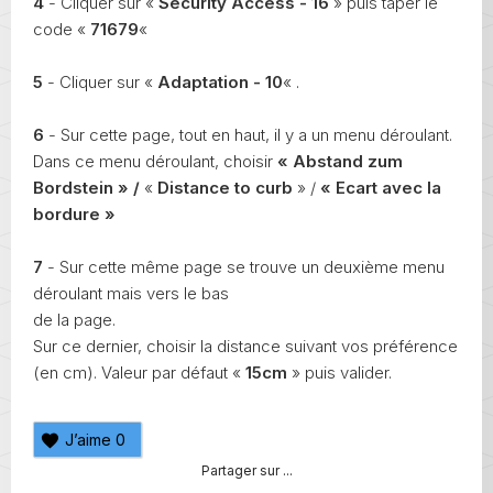
4
- Cliquer sur «
Security Access - 16
» puis taper le
code «
71679
«
5
- Cliquer sur «
Adaptation - 10
« .
6
- Sur cette page, tout en haut, il y a un menu déroulant.
Dans ce menu déroulant, choisir
« Abstand zum
Bordstein » /
«
Distance to curb
» /
« Ecart avec la
bordure »
7
- Sur cette même page se trouve un deuxième menu
déroulant mais vers le bas
de la page.
Sur ce dernier, choisir la distance suivant vos préférence
(en cm). Valeur par défaut «
15cm
» puis valider.
J’aime
0
Partager sur ...