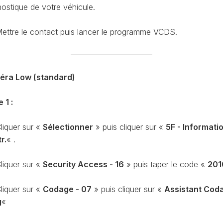
CODAGE
nostique de votre véhicule.
AT
REMISE
ettre le contact puis lancer le programme VCDS.
À
TON
ZÉRO
ENTRETIEN
VIDANGE
ra Low (standard)
QU’EST-
CE
QUE
 1 :
LA
PROTECTION
liquer sur «
Sélectionner
» puis cliquer sur «
5F - Informati
SFD
r.
« .
?
CONTRÔLER
liquer sur «
Security Access - 16
» puis taper le code «
201
LE
KILOMÉTRAGE
liquer sur «
Codage - 07
» puis cliquer sur «
Assistant Cod
RÉGÉNÉRATION
g
«
DU
FAP