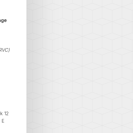
age
RVC)
k 12
9 E