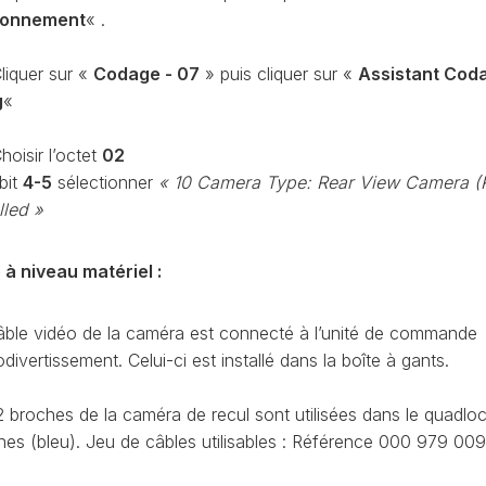
ionnement
« .
PURGE
REG
DU
CIRCUIT
liquer sur «
Codage - 07
» puis cliquer sur «
Assistant Cod
DE
REG
g
«
REFROIDISSEMENT
CONTRÔLE
hoisir l’octet
02
REG
DES
bit
4-5
sélectionner
« 10 Camera Type: Rear View Camera (
VALEURS
lled »
DES
INJECTEURS
RAN
 à niveau matériel :
ADAPTATION
VALEUR
RAN
CORRECTION
âble vidéo de la caméra est connecté à l’unité de commande
INJECTEUR
RAN
COMMON
odivertissement. Celui-ci est installé dans la boîte à gants.
RAIL
2 broches de la caméra de recul sont utilisées dans le quadloc
SPORTER
RÉGLAGE
5)
DE
hes (bleu). Jeu de câbles utilisables : Référence 000 979 00
BASE
SPORTER
DU