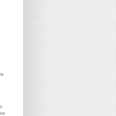
le
G-
ise