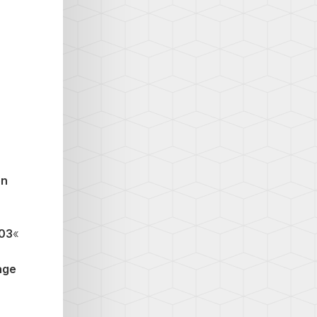
on
03
«
age