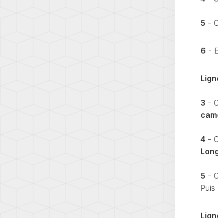
5
- C
6
- E
Lign
3
- C
cam
4
- C
Lon
5
- C
Puis
Lign