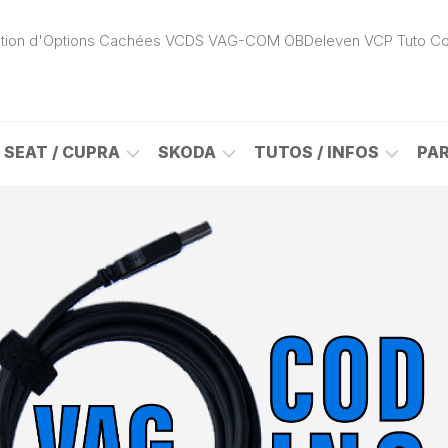
ivation d'Options Cachées VCDS VAG-COM OBDeleven VCP Tuto C
SEAT / CUPRA
SKODA
TUTOS / INFOS
PA
ROK
ALHAMBRA
CITIGO
ACTIVATION
(7N)
(1S)
APP
CONNECT
ON
ALTEA
ENYAQ
CARPLAY
(5P)
(NY)
LOGICIELS
LE
ARONA
FABIA
VAG
(KJ)
(6Y)
DÉBLOCAGE
DY
AROSA
FABIA
CABLE
(6H)
(5J)
VCDS
VAG-
ATECA
FABIA
COM