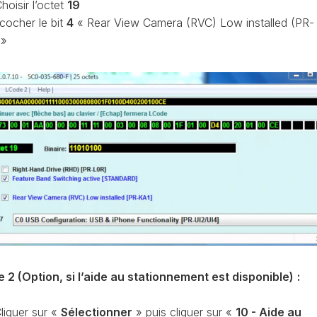
hoisir l’octet
19
CONTRÔLE
 cocher le bit
4
« Rear View Camera (RVC) Low installed (PR-
DE
OCCO
PRESSION
 »
TURBO
RAN
RÉINITIALISATION
DE
LA
PRESSION
S
DES
PNEUS
RÉINITIALISATION
/
RESET
DSG
O
VÉRIFIER
LE
AN
NOMBRE
e 2 (Option, si l’aide au stationnement est disponible)
:
DE
AN
LAUNCH
CONTROL
liquer sur «
Sélectionner
» puis cliquer sur «
10 - Aide au