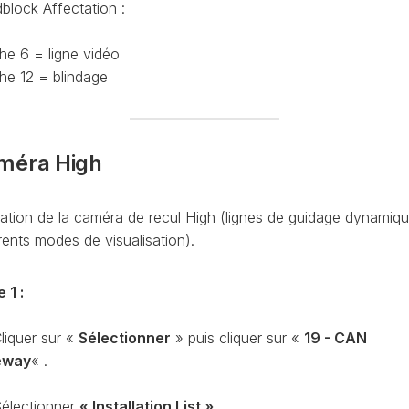
block Affectation :
CAPTEUR
D’ANGLE
SPORTER
G85
he 6 = ligne vidéo
he 12 = blindage
DÉBRIDER
SPORTER
LA
VITESSE
MAXIMUM
(V-
méra High
MAX)
MISE
vation de la caméra de recul High (lignes de guidage dynamiqu
À
rents modes de visualisation).
JOUR
GPS
AJOUT
 1 :
LOGO
RADIO
liquer sur «
Sélectionner
» puis cliquer sur «
19 - CAN
DISCOVER
eway
« .
VCDS
VS
électionner
« Installation List »