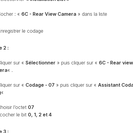
OBDELEVEN
PLATEFORME
ocher : «
6C - Rear View Camera
» dans la liste
MQB
nregistrer le codage
e 2 :
liquer sur «
Sélectionner
» puis cliquer sur «
6C - Rear view
era
« .
liquer sur «
Codage - 07
» puis cliquer sur «
Assistant Cod
g
«
hoisir l’octet
07
 cocher le bit
0, 1, 2 et 4
e 3 :