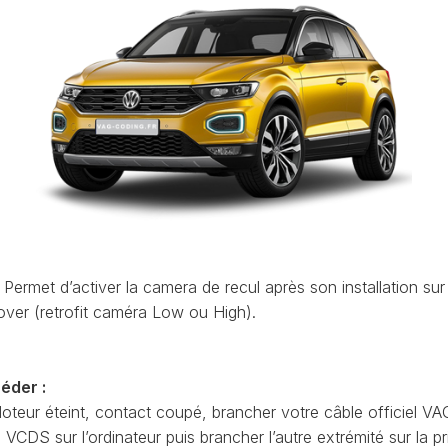
ET
LEON
OCTAVIA
UTILISATION
(1P)
4
(NX)
VCDS
LEON
:
(5F)
RAPID
EFFACER
(NH)
LEON
LES
4
CODES
ROOMSTER
(KL)
DÉFAUTS
(5J)
MII
VCDS
SCALA
(1S)
:
(NW)
LA
LE
TARRACO
SUPERB
PRIORITÉ
(KN)
(3U)
D’UN
Permet d’activer la camera de recul après son installation sur 
AT
CODE
over (retrofit caméra Low ou High).
TOLEDO
SUPERB
DÉFAUT
(5P)
(3T)
AT
COMMENT
TOLEDO
SUPERB
FAIRE
(NH)
éder :
(3V)
UNE
oteur éteint, contact coupé, brancher votre câble officiel VA
AT
SAUVEGARDE
YETI
CDS sur l’ordinateur puis brancher l’autre extrémité sur la pr
AVANT
(5L)