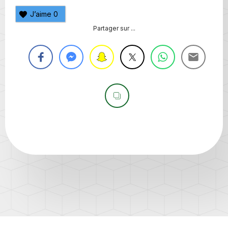
J’aime
0
Partager sur ...