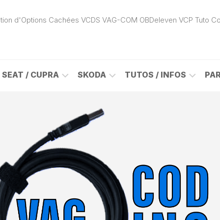
ivation d'Options Cachées VCDS VAG-COM OBDeleven VCP Tuto C
SEAT / CUPRA
SKODA
TUTOS / INFOS
PA
ROK
ALHAMBRA
CITIGO
ACTIVATION
(7N)
(1S)
APP
CONNECT
ON
ALTEA
ENYAQ
CARPLAY
(5P)
(NY)
LOGICIELS
LE
ARONA
FABIA
VAG
(KJ)
(6Y)
DÉBLOCAGE
DY
AROSA
FABIA
CABLE
(6H)
(5J)
VCDS
VAG-
ATECA
FABIA
COM