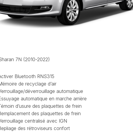
CODAGE
AT
REMISE
À
TON
ZÉRO
ENTRETIEN
VIDANGE
QU’EST-
CE
haran 7N (2010-2022)
QUE
LA
PROTECTION
Activer Bluetooth RNS315
SFD
?
Mémoire de recyclage d’air
Verrouillage/déverrouillage automatique
CONTRÔLER
Essuyage automatique en marche arrière
LE
KILOMÉTRAGE
Témoin d’usure des plaquettes de frein
Remplacement des plaquettes de frein
RÉGÉNÉRATION
Verrouillage centralisé avec IGN
DU
FAP
Repliage des rétroviseurs confort