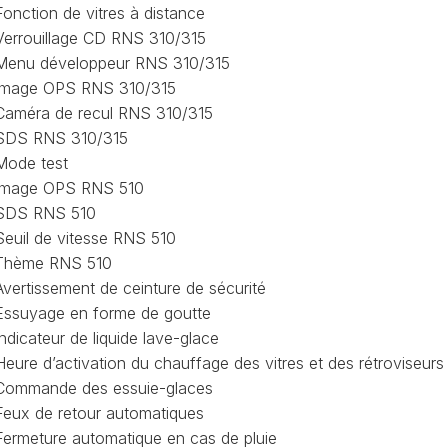
Fonction de vitres à distance
CAPTEUR
D’ANGLE
Verrouillage CD RNS 310/315
SPORTER
G85
Menu développeur RNS 310/315
Image OPS RNS 310/315
DÉBRIDER
SPORTER
LA
Caméra de recul RNS 310/315
VITESSE
SDS RNS 310/315
MAXIMUM
Mode test
(V-
Image OPS RNS 510
MAX)
SDS RNS 510
MISE
Seuil de vitesse RNS 510
À
Thème RNS 510
JOUR
GPS
Avertissement de ceinture de sécurité
Essuyage en forme de goutte
AJOUT
Indicateur de liquide lave-glace
LOGO
RADIO
Heure d’activation du chauffage des vitres et des rétroviseurs
DISCOVER
Commande des essuie-glaces
VCDS
Feux de retour automatiques
VS
Fermeture automatique en cas de pluie