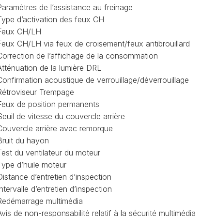
OBDELEVEN
Paramètres de l’assistance au freinage
PLATEFORME
Type d’activation des feux CH
MQB
Feux CH/LH
Feux CH/LH via feux de croisement/feux antibrouillard
Correction de l’affichage de la consommation
Atténuation de la lumière DRL
Confirmation acoustique de verrouillage/déverrouillage
Rétroviseur Trempage
Feux de position permanents
Seuil de vitesse du couvercle arrière
Couvercle arrière avec remorque
Bruit du hayon
Test du ventilateur du moteur
Type d’huile moteur
Distance d’entretien d’inspection
Intervalle d’entretien d’inspection
Redémarrage multimédia
Avis de non-responsabilité relatif à la sécurité multimédia