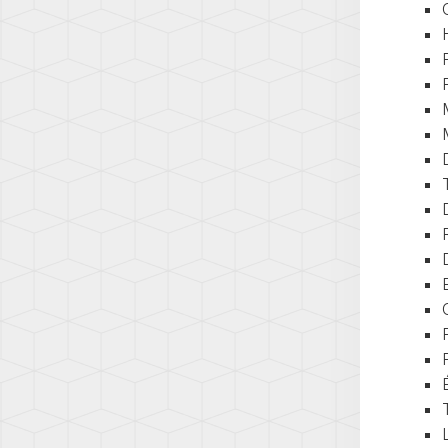
Q7
(AW1)
(4L)
SCIR
Q7
(13)
(4M)
SHA
Q8
(7N)
(4M)
T-
R8
CROS
(42)
(C1)
TT
T-
(8N)
ROC
(A1)
TT
(8J)
TAIG
(CS)
TT
(8S)
TIGU
(5N)
TIGU
2