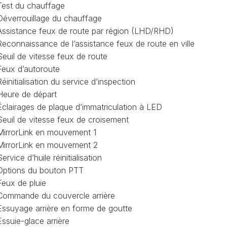
Test du chauffage
PURGE
Déverrouillage du chauffage
REG
DU
Assistance feux de route par région (LHD/RHD)
CIRCUIT
DE
Reconnaissance de l’assistance feux de route en ville
REG
REFROIDISSEMENT
Seuil de vitesse feux de route
Feux d’autoroute
CONTRÔLE
REG
DES
Réinitialisation du service d’inspection
VALEURS
Heure de départ
DES
Éclairages de plaque d’immatriculation à LED
INJECTEURS
RAN
Seuil de vitesse feux de croisement
ADAPTATION
MirrorLink en mouvement 1
VALEUR
RAN
MirrorLink en mouvement 2
CORRECTION
INJECTEUR
Service d’huile réinitialisation
RAN
COMMON
Options du bouton PTT
RAIL
Feux de pluie
SPORTER
RÉGLAGE
Commande du couvercle arrière
5)
DE
Essuyage arrière en forme de goutte
BASE
Essuie-glace arrière
SPORTER
DU