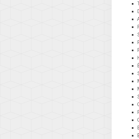
(AD1)
TOUA
(7L)
TOUA
(7P)
TOUA
3
(CR)
TOU
(1T)
TOU
(1T3)
TOU
(2T)
TRAN
(T4/T
TRAN