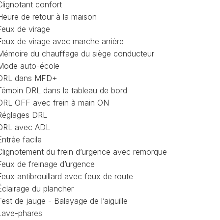
Clignotant confort
CONTRÔLE
Heure de retour à la maison
DE
OCCO
PRESSION
Feux de virage
TURBO
Feux de virage avec marche arrière
RAN
RÉINITIALISATION
Mémoire du chauffage du siège conducteur
DE
Mode auto-école
LA
DRL dans MFD+
PRESSION
S
Témoin DRL dans le tableau de bord
DES
PNEUS
DRL OFF avec frein à main ON
Réglages DRL
RÉINITIALISATION
DRL avec ADL
/
RESET
Entrée facile
DSG
O
Clignotement du frein d’urgence avec remorque
Feux de freinage d’urgence
VÉRIFIER
LE
AN
Feux antibrouillard avec feux de route
NOMBRE
Éclairage du plancher
DE
Test de jauge - Balayage de l’aiguille
AN
LAUNCH
Lave-phares
CONTROL