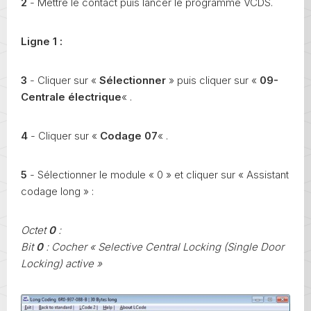
2
- Mettre le contact puis lancer le programme VCDS.
Ligne 1 :
3
- Cliquer sur «
Sélectionner
» puis cliquer sur «
09-
Centrale électrique
« .
4
- Cliquer sur «
Codage 07
« .
5
- Sélectionner le module « 0 » et cliquer sur « Assistant
codage long » :
Octet
0
:
Bit
0
: Cocher « Selective Central Locking (Single Door
Locking) active »