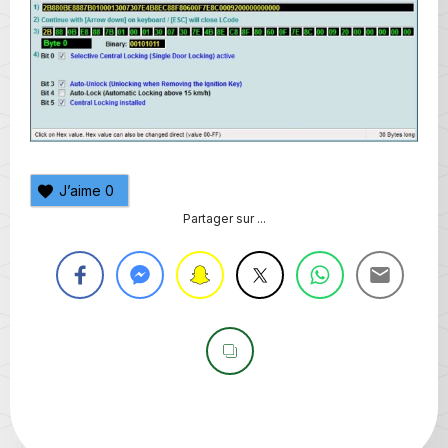
J’aime
0
Partager sur ...