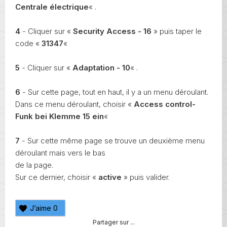
Centrale électrique
« .
4
- Cliquer sur «
Security Access - 16
» puis taper le
code «
31347
«
5
- Cliquer sur «
Adaptation - 10
« .
6
- Sur cette page, tout en haut, il y a un menu déroulant.
Dans ce menu déroulant, choisir «
Access control-
Funk bei Klemme 15 ein
«
7
- Sur cette même page se trouve un deuxième menu
déroulant mais vers le bas
de la page.
Sur ce dernier, choisir «
active
» puis valider.
J’aime
0
Partager sur ...