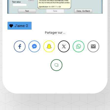
J’aime
0
Partager sur ...