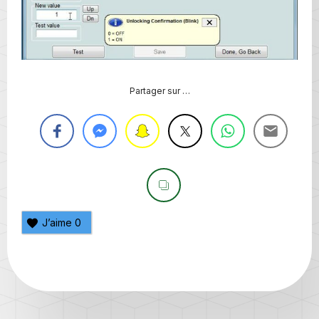
Partager sur …
J’aime
0