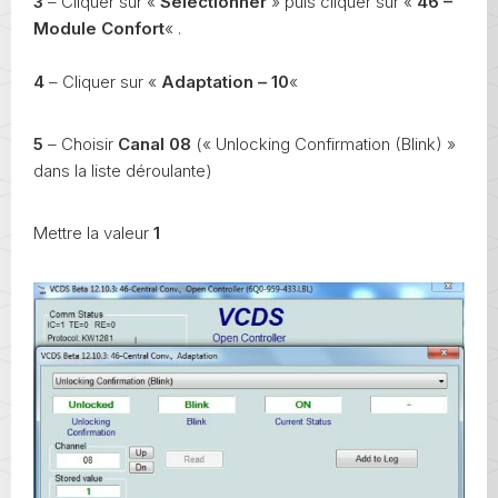
3
– Cliquer sur «
Sélectionner
» puis cliquer sur «
46 –
Module Confort
« .
4
– Cliquer sur «
Adaptation – 10
«
5
– Choisir
Canal 08
(« Unlocking Confirmation (Blink) »
dans la liste déroulante)
Mettre la valeur
1