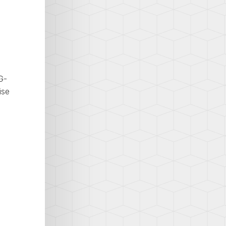
G-
ise