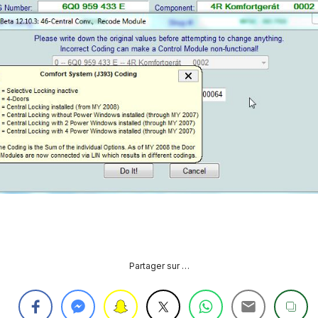
PURGE
REG
DU
CIRCUIT
DE
REG
REFROIDISSEMENT
CONTRÔLE
REG
DES
VALEURS
DES
INJECTEURS
RAN
ADAPTATION
VALEUR
RAN
CORRECTION
INJECTEUR
RAN
COMMON
RAIL
Partager sur …
SPORTER
RÉGLAGE
5)
DE
BASE
SPORTER
DU