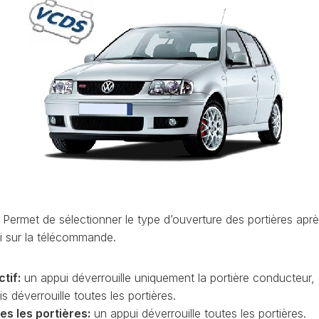
ET
LEON
OCTAVIA
UTILISATION
(1P)
4
(NX)
VCDS
LEON
:
(5F)
RAPID
EFFACER
(NH)
LEON
LES
4
CODES
ROOMSTER
(KL)
DÉFAUTS
(5J)
MII
VCDS
SCALA
(1S)
:
(NW)
LA
LE
TARRACO
SUPERB
PRIORITÉ
(KN)
(3U)
D’UN
AT
CODE
: Permet de sélectionner le type d’ouverture des portières apr
TOLEDO
SUPERB
DÉFAUT
(5P)
i sur la télécommande.
(3T)
AT
COMMENT
TOLEDO
SUPERB
FAIRE
(NH)
ctif:
un appui déverrouille uniquement la portière conducteur,
(3V)
UNE
AT
s déverrouille toutes les portières.
SAUVEGARDE
YETI
AVANT
es les portières:
un appui déverrouille toutes les portières.
(5L)