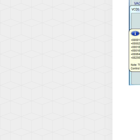
(AD1)
TOUA
(7L)
TOUA
(7P)
TOUA
3
(CR)
TOU
(1T)
TOU
(1T3)
TOU
(2T)
TRAN
(T4/T
TRAN