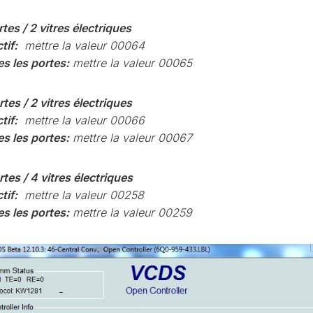
CONTRÔLE
DE
rtes / 2 vitres électriques
OCCO
PRESSION
tif:
mettre la valeur 00064
TURBO
es les portes:
mettre la valeur 00065
RAN
RÉINITIALISATION
DE
rtes / 2 vitres électriques
LA
PRESSION
tif:
mettre la valeur 00066
S
DES
es les portes:
mettre la valeur 00067
PNEUS
RÉINITIALISATION
rtes / 4 vitres électriques
/
tif:
mettre la valeur 00258
RESET
DSG
O
es les portes:
mettre la valeur 00259
VÉRIFIER
LE
AN
NOMBRE
DE
AN
LAUNCH
CONTROL