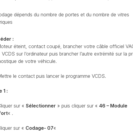
CODAGE
AT
REMISE
odage dépends du nombre de portes et du nombre de vitres
À
TON
riques
ZÉRO
ENTRETIEN
VIDANGE
éder :
oteur éteint, contact coupé, brancher votre câble officiel VA
QU’EST-
CE
CDS sur l’ordinateur puis brancher l’autre extrémité sur la pr
QUE
nostique de votre véhicule.
LA
PROTECTION
ettre le contact puis lancer le programme VCDS.
SFD
?
 1 :
CONTRÔLER
LE
KILOMÉTRAGE
liquer sur «
Sélectionner
» puis cliquer sur «
46 – Module
ort
« .
RÉGÉNÉRATION
DU
FAP
liquer sur «
Codage- 07
«