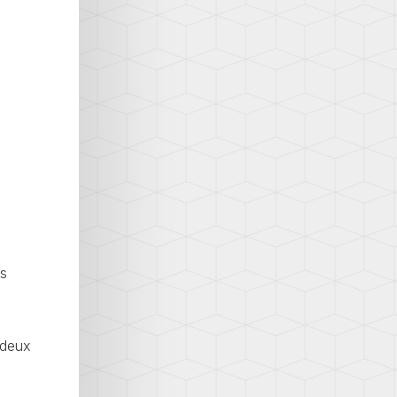
ès
 deux