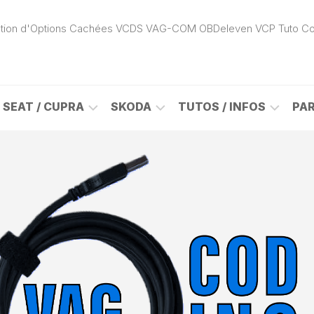
ivation d'Options Cachées VCDS VAG-COM OBDeleven VCP Tuto C
SEAT / CUPRA
SKODA
TUTOS / INFOS
PA
ROK
ALHAMBRA
CITIGO
ACTIVATION
(7N)
(1S)
APP
CONNECT
ON
ALTEA
ENYAQ
CARPLAY
(5P)
(NY)
LOGICIELS
LE
ARONA
FABIA
VAG
(KJ)
(6Y)
DÉBLOCAGE
DY
AROSA
FABIA
CABLE
(6H)
(5J)
VCDS
VAG-
ATECA
FABIA
COM