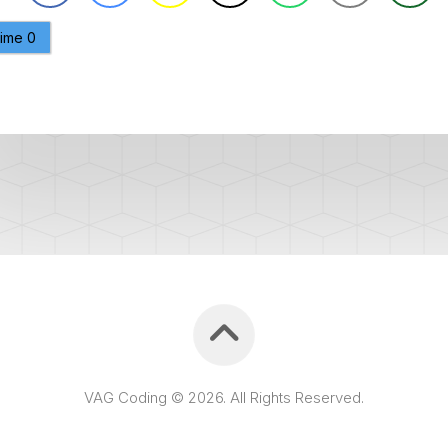
CAPTEUR
D’ANGLE
aime
0
SPORTER
G85
DÉBRIDER
SPORTER
LA
VITESSE
MAXIMUM
(V-
MAX)
MISE
À
JOUR
GPS
AJOUT
LOGO
RADIO
DISCOVER
VAG Coding © 2026. All Rights Reserved.
VCDS
VS