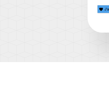
(T5.1)
J’
TRAN
(T6)
TRAN
(T6.1)
UP!
(1S)