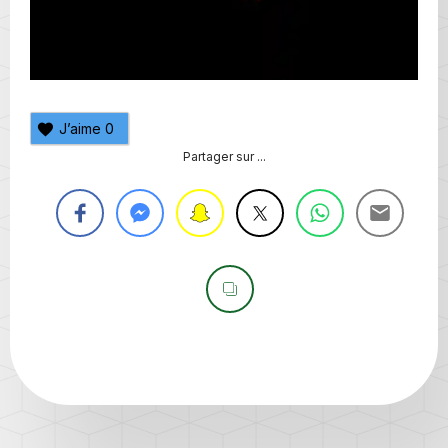
J’aime
0
Partager sur ...