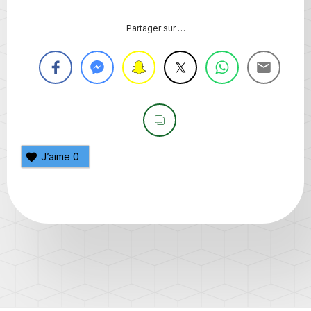
Partager sur …
J’aime
0