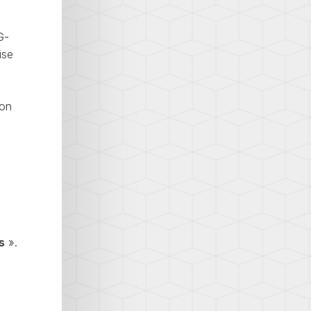
G-
ise
ion
s
».