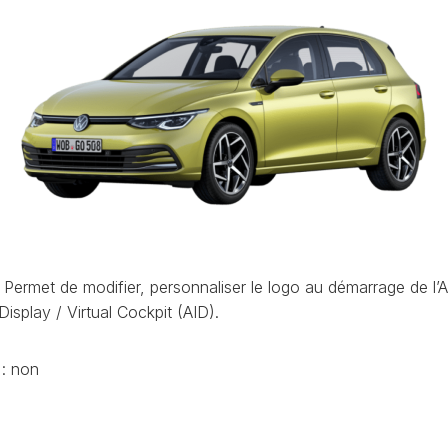
ET
LEON
OCTAVIA
UTILISATION
(1P)
4
(NX)
VCDS
LEON
:
(5F)
RAPID
EFFACER
(NH)
LEON
LES
4
CODES
ROOMSTER
(KL)
DÉFAUTS
(5J)
MII
VCDS
SCALA
(1S)
:
(NW)
LA
LE
TARRACO
SUPERB
PRIORITÉ
(KN)
(3U)
D’UN
Permet de modifier, personnaliser le logo au démarrage de l’A
AT
CODE
Display / Virtual Cockpit (AID).
TOLEDO
SUPERB
DÉFAUT
(5P)
(3T)
AT
COMMENT
TOLEDO
: non
SUPERB
FAIRE
(NH)
(3V)
UNE
AT
SAUVEGARDE
YETI
AVANT
(5L)