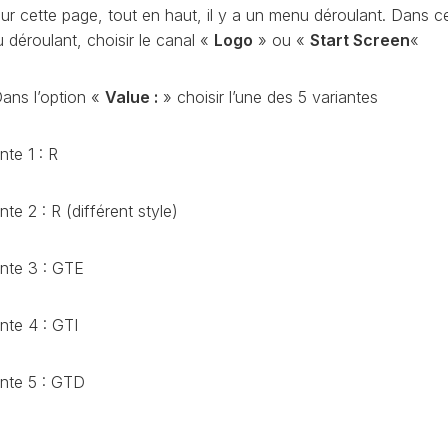
CONTRÔLE
ur cette page, tout en haut, il y a un menu déroulant. Dans c
DE
 déroulant, choisir le canal «
Logo
» ou «
Start Screen
«
OCCO
PRESSION
TURBO
ans l’option «
Value :
» choisir l’une des 5 variantes
RAN
RÉINITIALISATION
DE
LA
nte 1 : R
PRESSION
S
DES
PNEUS
nte 2 : R (différent style)
RÉINITIALISATION
/
ante 3 : GTE
RESET
DSG
O
nte 4 : GTI
VÉRIFIER
LE
AN
NOMBRE
ante 5 : GTD
DE
AN
LAUNCH
CONTROL