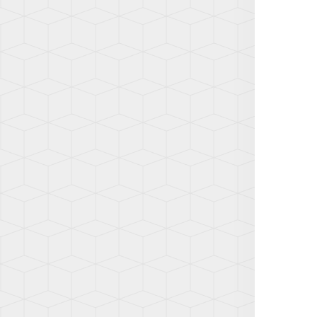
(AD1)
TOUA
(7L)
TOUA
(7P)
TOUA
3
(CR)
TOU
(1T)
TOU
(1T3)
TOU
(2T)
TRAN
(T4/T
TRAN