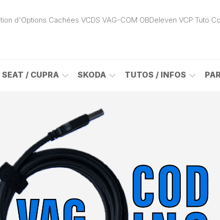
ivation d'Options Cachées VCDS VAG-COM OBDeleven VCP Tuto C
SEAT / CUPRA
SKODA
TUTOS / INFOS
PA
ROK
ALHAMBRA
CITIGO
ACTIVATION
(7N)
(1S)
APP
CONNECT
ON
ALTEA
ENYAQ
CARPLAY
(5P)
(NY)
LOGICIELS
LE
ARONA
FABIA
VAG
(KJ)
(6Y)
DÉBLOCAGE
DY
AROSA
FABIA
CABLE
(6H)
(5J)
VCDS
VAG-
ATECA
FABIA
COM