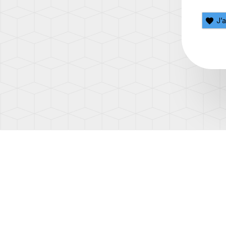
(T5.1)
J’
TRAN
(T6)
TRAN
(T6.1)
UP!
(1S)