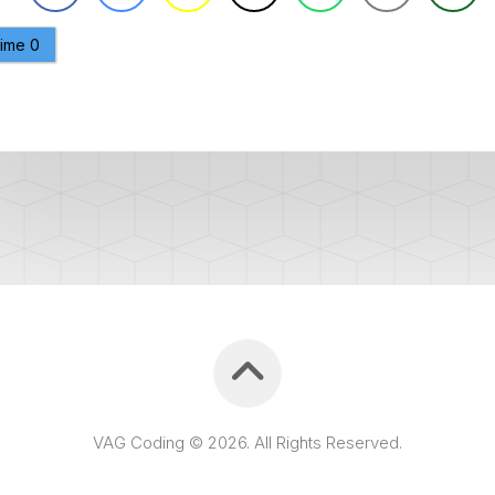
CAPTEUR
D’ANGLE
aime
0
SPORTER
G85
DÉBRIDER
SPORTER
LA
VITESSE
MAXIMUM
(V-
MAX)
MISE
À
JOUR
GPS
AJOUT
LOGO
RADIO
DISCOVER
VAG Coding © 2026. All Rights Reserved.
VCDS
VS