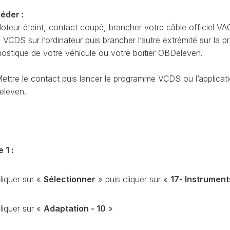
CODAGE
AT
éder :
REMISE
oteur éteint, contact coupé, brancher votre câble officiel VA
À
TON
CDS sur l’ordinateur puis brancher l’autre extrémité sur la pr
ZÉRO
nostique de votre véhicule ou votre boitier OBDeleven.
ENTRETIEN
VIDANGE
ettre le contact puis lancer le programme VCDS ou l’applicat
QU’EST-
leven.
CE
QUE
LA
PROTECTION
SFD
?
 1 :
CONTRÔLER
LE
liquer sur «
Sélectionner
» puis cliquer sur «
17- Instrument
KILOMÉTRAGE
RÉGÉNÉRATION
liquer sur «
Adaptation - 10
»
DU
FAP