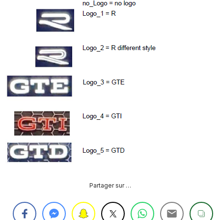
PURGE
REG
DU
CIRCUIT
DE
REG
REFROIDISSEMENT
CONTRÔLE
REG
DES
VALEURS
DES
INJECTEURS
RAN
ADAPTATION
VALEUR
RAN
CORRECTION
INJECTEUR
RAN
COMMON
RAIL
Partager sur …
SPORTER
RÉGLAGE
5)
DE
BASE
SPORTER
DU