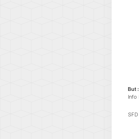
8
A5
(5H)
(F5)
ID.3
A6
(E1)
(C5)
ID.4
A6
(E2)
(C6)
LUPO
A6
(6E)
(C7)
NEW
A6
BEET
(C8)
(1C)
But :
A7
PASS
Info 
(C7)
(B5)
A7
PASS
(C8)
SFD 
(B6)
A8
PASS
(D3)
(B7)