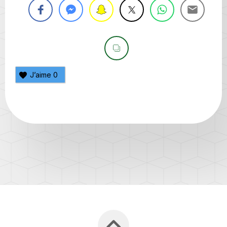
J’aime
0