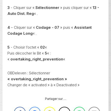
3
- Cliquer sur «
Sélectionner
» puis cliquer sur «
13 -
Auto Dist. Reg
« .
4
– Cliquer sur «
Codage - 07
» puis «
Assistant
Codage Long
« .
5
- Choisir l’octet «
02
«
Puis décocher le Bit «
5
« :
«
overtaking_right_prevention
«
OBDeleven : Sélectionner
« overtaking_right_prevention »
Changer de « activated » à « Deactivated »
Partager sur …