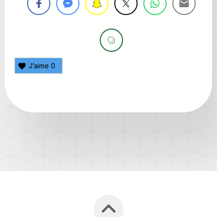
J’aime
0