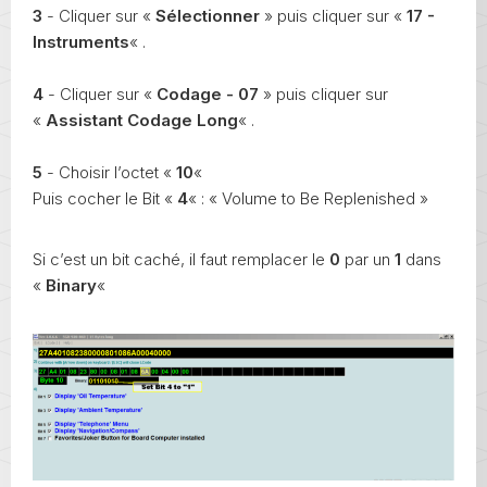
3
- Cliquer sur «
Sélectionner
» puis cliquer sur «
17 -
Instruments
« .
4
- Cliquer sur «
Codage - 07
» puis cliquer sur
«
Assistant Codage Long
« .
5
- Choisir l’octet «
10
«
Puis cocher le Bit «
4
« : « Volume to Be Replenished »
Si c’est un bit caché, il faut remplacer le
0
par un
1
dans
«
Binary
«