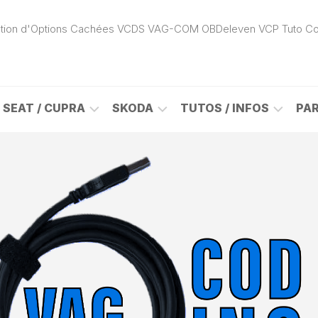
ivation d'Options Cachées VCDS VAG-COM OBDeleven VCP Tuto C
SEAT / CUPRA
SKODA
TUTOS / INFOS
PA
ROK
ALHAMBRA
CITIGO
ACTIVATION
(7N)
(1S)
APP
CONNECT
ON
ALTEA
ENYAQ
CARPLAY
(5P)
(NY)
LOGICIELS
LE
ARONA
FABIA
VAG
(KJ)
(6Y)
DÉBLOCAGE
DY
AROSA
FABIA
CABLE
(6H)
(5J)
VCDS
VAG-
ATECA
FABIA
COM