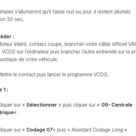
CODAGE
AT
hares s’allumeront qu’il fasse nuit ou jour. Il restent allumés
REMISE
ron 30 sec.
À
TON
ZÉRO
ENTRETIEN
éder :
VIDANGE
oteur éteint, contact coupé, brancher votre câble officiel VA
QU’EST-
CDS sur l’ordinateur puis brancher l’autre extrémité sur la pr
CE
nostique de votre véhicule.
QUE
LA
PROTECTION
ettre le contact puis lancer le programme VCDS.
SFD
?
 1 :
CONTRÔLER
LE
liquer sur «
Sélectionner
» puis cliquer sur «
09- Centrale
KILOMÉTRAGE
trique
« .
RÉGÉNÉRATION
DU
liquer sur «
Codage 07
« puis « Assistant Codage Long »
FAP