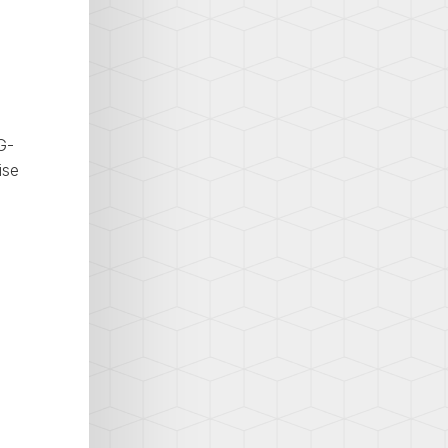
G-
ise