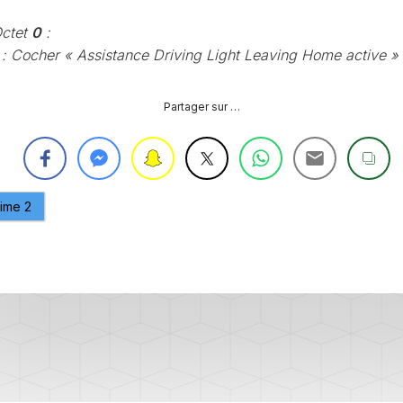
CONTRÔLE
DE
ctet
0
:
OCCO
PRESSION
: Cocher « Assistance Driving Light Leaving Home active »
TURBO
RAN
RÉINITIALISATION
Partager sur …
DE
LA
PRESSION
S
DES
PNEUS
aime
2
RÉINITIALISATION
/
RESET
DSG
O
VÉRIFIER
LE
AN
NOMBRE
DE
AN
LAUNCH
CONTROL