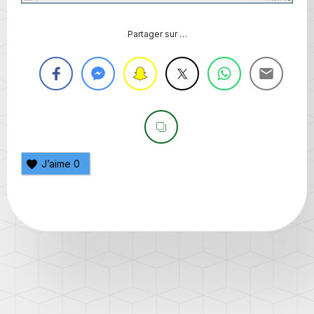
Partager sur …
J’aime
0