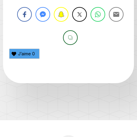
J’aime
0