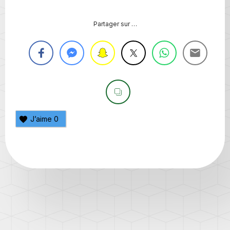
Partager sur …
J’aime
0