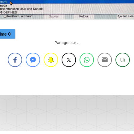
PURGE
REG
DU
CIRCUIT
DE
REG
REFROIDISSEMENT
aime
0
CONTRÔLE
Partager sur ...
REG
DES
VALEURS
DES
INJECTEURS
RAN
ADAPTATION
VALEUR
RAN
CORRECTION
INJECTEUR
RAN
COMMON
RAIL
SPORTER
RÉGLAGE
5)
DE
BASE
SPORTER
DU