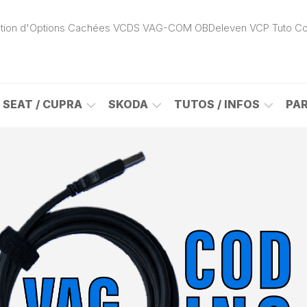
ivation d'Options Cachées VCDS VAG-COM OBDeleven VCP Tuto C
SEAT / CUPRA
SKODA
TUTOS / INFOS
PA
ROK
ALHAMBRA
CITIGO
ACTIVATION
(7N)
(1S)
APP
CONNECT
ON
ALTEA
ENYAQ
CARPLAY
(5P)
(NY)
LOGICIELS
LE
ARONA
FABIA
VAG
(KJ)
(6Y)
DÉBLOCAGE
DY
AROSA
FABIA
CABLE
(6H)
(5J)
VCDS
VAG-
ATECA
FABIA
COM