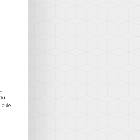
du
 du
hicule