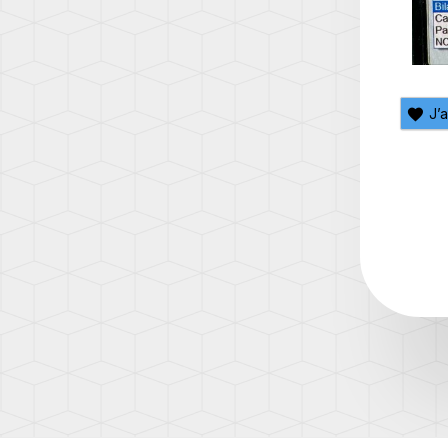
(AD1)
TOUA
(7L)
TOUA
(7P)
J’
TOUA
3
(CR)
TOU
(1T)
TOU
(1T3)
TOU
(2T)
TRAN
(T4/T
TRAN