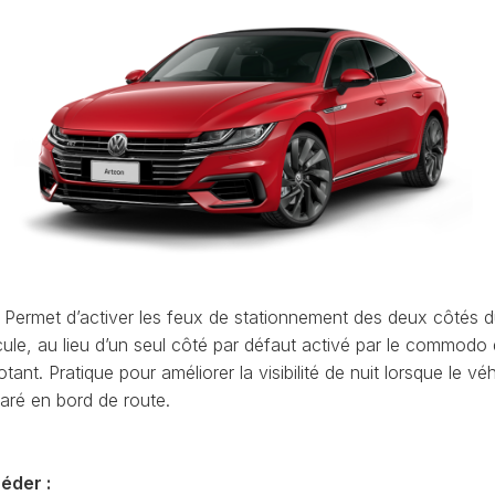
ET
LEON
OCTAVIA
UTILISATION
(1P)
4
(NX)
VCDS
LEON
:
(5F)
RAPID
EFFACER
(NH)
LEON
LES
4
CODES
ROOMSTER
(KL)
DÉFAUTS
(5J)
MII
VCDS
SCALA
(1S)
:
(NW)
LA
LE
TARRACO
SUPERB
PRIORITÉ
(KN)
(3U)
D’UN
Permet d’activer les feux de stationnement des deux côtés 
AT
CODE
cule, au lieu d’un seul côté par défaut activé par le commodo
TOLEDO
SUPERB
DÉFAUT
(5P)
otant. Pratique pour améliorer la visibilité de nuit lorsque le vé
(3T)
AT
COMMENT
garé en bord de route.
TOLEDO
SUPERB
FAIRE
(NH)
(3V)
UNE
AT
SAUVEGARDE
YETI
éder :
AVANT
(5L)