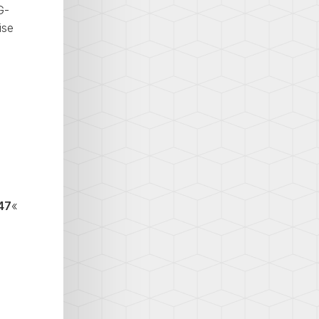
G-
ise
47
«