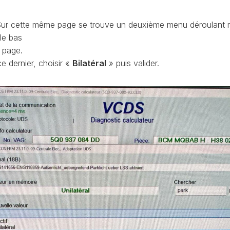
CONTRÔLE
DE
ur cette même page se trouve un deuxième menu déroulant 
OCCO
PRESSION
le bas
TURBO
a page.
RAN
RÉINITIALISATION
e dernier, choisir «
Bilatéral
» puis valider.
DE
LA
PRESSION
S
DES
PNEUS
RÉINITIALISATION
/
RESET
DSG
O
VÉRIFIER
LE
AN
NOMBRE
DE
AN
LAUNCH
CONTROL