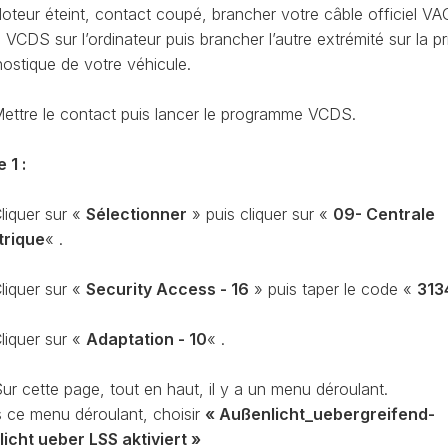
CODAGE
oteur éteint, contact coupé, brancher votre câble officiel VA
AT
CDS sur l’ordinateur puis brancher l’autre extrémité sur la pr
REMISE
nostique de votre véhicule.
À
TON
ZÉRO
ENTRETIEN
ettre le contact puis lancer le programme VCDS.
VIDANGE
QU’EST-
 1 :
CE
QUE
liquer sur «
Sélectionner
» puis cliquer sur «
09- Centrale
LA
trique
« .
PROTECTION
SFD
?
liquer sur «
Security Access - 16
» puis taper le code «
313
CONTRÔLER
LE
liquer sur «
Adaptation - 10
« .
KILOMÉTRAGE
RÉGÉNÉRATION
ur cette page, tout en haut, il y a un menu déroulant.
DU
 ce menu déroulant, choisir
« Außenlicht_uebergreifend-
FAP
licht ueber LSS aktiviert »