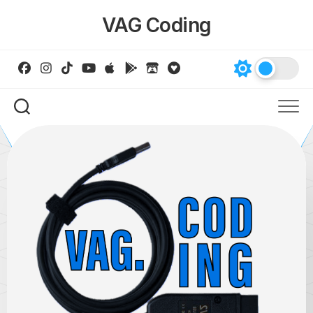
Skip
VAG Coding
to
content