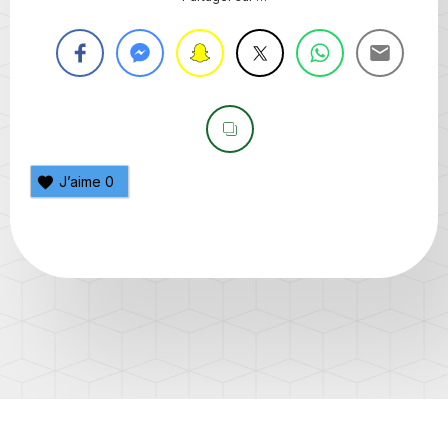
J’aime
0