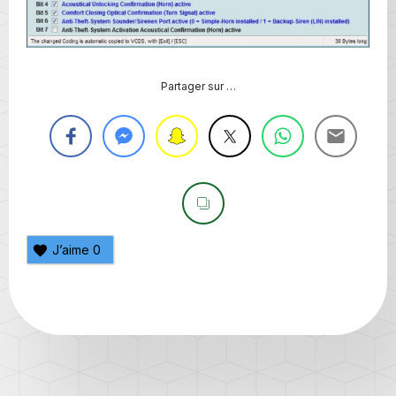
Partager sur …
J’aime
0