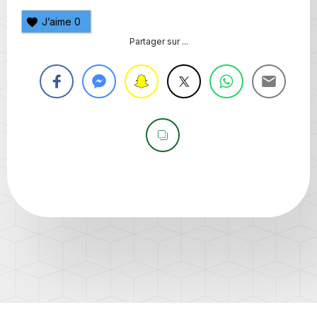
J’aime
0
Partager sur ...