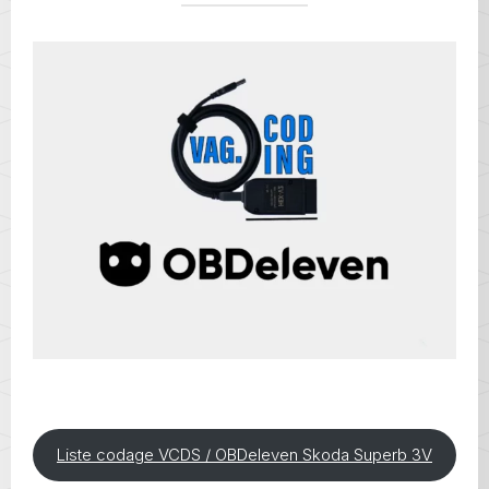
Liste codage VCDS / OBDeleven Skoda Superb 3V